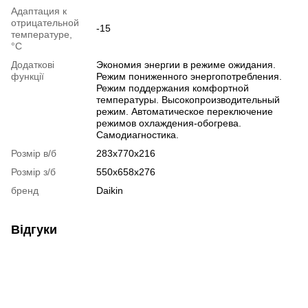
Адаптация к
отрицательной
-15
температуре,
°C
Додаткові
Экономия энергии в режиме ожидания.
функції
Режим пониженного энергопотребления.
Режим поддержания комфортной
температуры. Высокопроизводительный
режим. Автоматическое переключение
режимов охлаждения-обогрева.
Самодиагностика.
Розмір в/б
283x770x216
Розмір з/б
550x658x276
бренд
Daikin
Відгуки