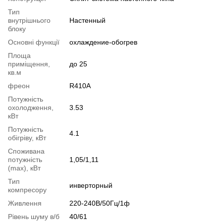
Тип
внутрішнього
Настенный
блоку
Основні функції
охлаждение-обогрев
Площа
приміщення,
до 25
кв.м
фреон
R410A
Потужність
охолодження,
3.53
кВт
Потужність
4.1
обігріву, кВт
Споживана
потужність
1,05/1,11
(max), кВт
Тип
инверторный
компресору
Живлення
220-240В/50Гц/1ф
Рівень шуму в/б
40/61