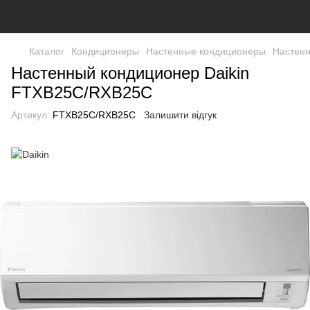
Каталог
Кондиционеры
Настенные кондиционеры
Настенн
Настенный кондиционер Daikin
FTXB25C/RXB25C
Артикул:
FTXB25C/RXB25C
Залишити відгук