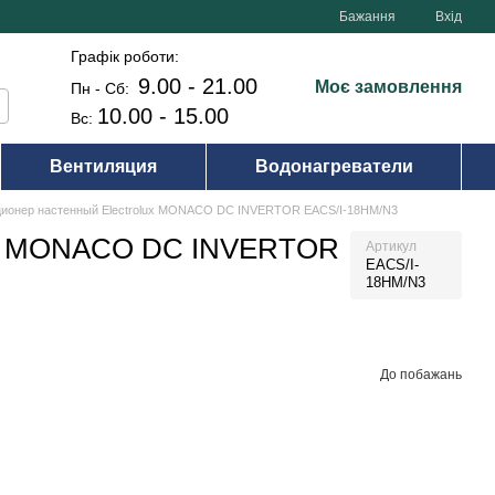
Бажання
Вхід
Графік роботи:
9.00 - 21.00
Моє замовлення
Пн - Сб:
10.00 - 15.00
Вс:
Вентиляция
Водонагреватели
ционер настенный Electrolux MONACO DC INVERTOR EACS/I-18HM/N3
lux MONACO DC INVERTOR
Артикул
EACS/I-
18HM/N3
До побажань