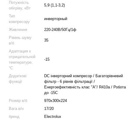
Потужність
5,9 (1,1-3,2)
обігріву, кВт
Тип
инверторный
компресору
Живлення
220-240В/50Гц/1ф
Рівень шуму
35
в/б
Адаптация к
отрицательной
-15
температуре,
°C
Додаткові
DC інверторний компресор / Багаторівневий
функції
фільтр - 6 рівнів фільтрації /
Енергоефективність клас "А"/ R410а / Робота
до -15С
Розмір в/б
970x300x224
Вага в/н
17/20
бренд
Electrolux