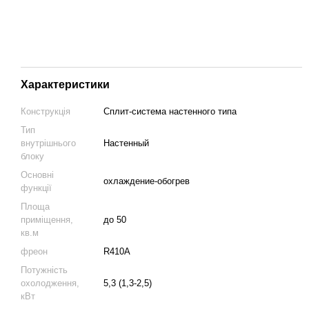
Характеристики
Конструкція
Cплит-система настенного типа
Тип
внутрішнього
Настенный
блоку
Основні
охлаждение-обогрев
функції
Площа
приміщення,
до 50
кв.м
фреон
R410A
Потужність
охолодження,
5,3 (1,3-2,5)
кВт