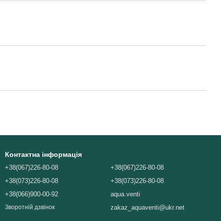
Контактна інформація
+38(067)226-80-08
+38(067)226-80-08
+38(073)226-80-08
+38(073)226-80-08
+38(066)900-00-92
aqua.venti
zakaz_aquaventi@ukr.net
Зворотній дзвінок