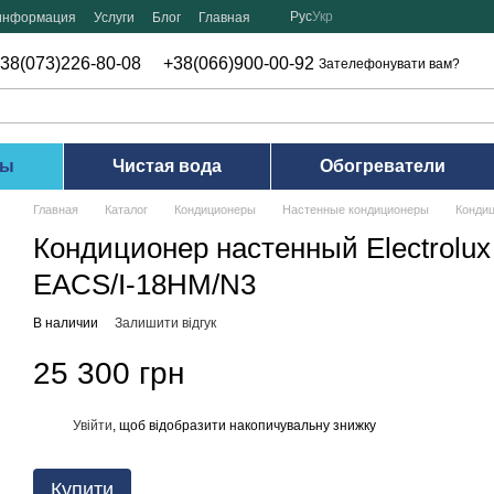
Рус
Укр
 информация
Услуги
Блог
Главная
38(073)226-80-08
+38(066)900-00-92
Зателефонувати вам?
ры
Чистая вода
Обогреватели
Главная
Каталог
Кондиционеры
Настенные кондиционеры
Конди
Кондиционер настенный Electro
EACS/I-18HM/N3
В наличии
Залишити відгук
25 300 грн
Увійти
, щоб відобразити накопичувальну знижку
%
Купити