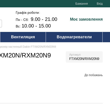
Бажання
Вхід
Графік роботи:
9.00 - 21.00
Моє замовлення
Пн - Сб:
10.00 - 15.00
Вс:
Вентиляция
Водонагреватели
ционер настенный Daikin FTXM20N/RXM20N9
FTXM20N/RXM20N9
Артикул
FTXM20N/RXM20N9
До побажань