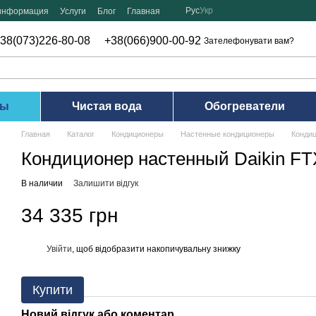
Рус
Укр
 информация
Услуги
Блог
Главная
38(073)226-80-08
+38(066)900-00-92
Зателефонувати вам?
ры
Чистая вода
Обогреватели
Главная
Каталог
Кондиционеры
Настенные кондиционеры
Конди
Кондиционер настенный Daikin 
В наличии
Залишити відгук
34 335 грн
Увійти
, щоб відобразити накопичувальну знижку
%
Купити
Новий відгук або коментар