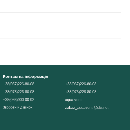
Контактна інформація
+38(067)226-80-08
+38(067)226-80-08
+38(073)226-80-08
+38(073)226-80-08
+38(066)900-00-92
aqua.venti
zakaz_aquaventi@ukr.net
Зворотній дзвінок