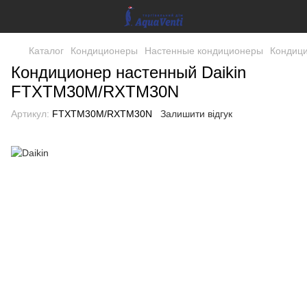
Каталог
Кондиционеры
Настенные кондиционеры
Кондиц
Кондиционер настенный Daikin
FTXTM30M/RXTM30N
Артикул:
FTXTM30M/RXTM30N
Залишити відгук