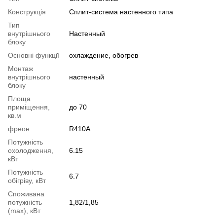
Конструкція
Cплит-система настенного типа
Тип
внутрішнього
Настенный
блоку
Основні функції
охлаждение, обогрев
Монтаж
внутрішнього
настенный
блоку
Площа
приміщення,
до 70
кв.м
фреон
R410A
Потужність
охолодження,
6.15
кВт
Потужність
6.7
обігріву, кВт
Споживана
потужність
1,82/1,85
(max), кВт