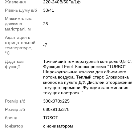
Живлення
220-240В/50Гц/1ф
Рівень шуму в/б
33/41
Максимальна
довжина
25
магістралі, м
Адаптация к
отрицательной
-7
температуре,
°C
Додаткові
Точнейший температурный контроль 0,5°С.
функції
Функция I Feel. Кнопка режима “TURBO”.
Широкоугольные жалюзи для объемного
потока воздуха. Теплый старт. Блокировка
кнопок на пульте Д/У. Дисплей отображения
текущего времени. Функция запоминания
текущих настроек. “
Розмір в/б
300x970x225
Розмір з/б
680x913x378
бренд
TOSOT
Іонізатор
с ионизатором