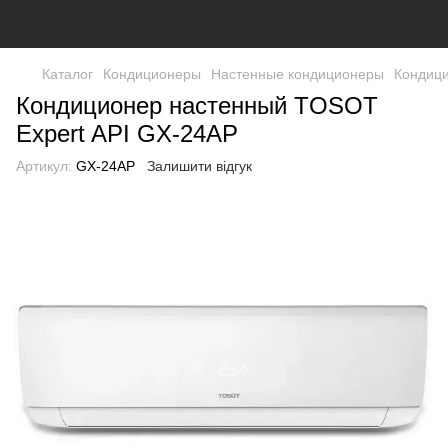
Каталог
Кондиционеры
Настенные кондиционеры
Кондици
Кондиционер настенный TOSOT
Expert API GX-24AP
Артикул:
GX-24AP
Залишити відгук