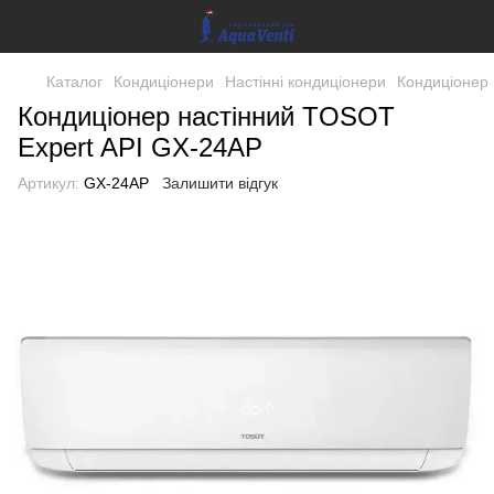
Каталог
Кондиціонери
Настінні кондиціонери
Кондиціонер 
Кондиціонер настінний TOSOT
Expert API GX-24AP
Артикул:
GX-24AP
Залишити відгук