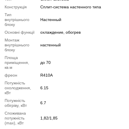
Конструкція
Cплит-система настенного типа
Тип
внутрішнього
Настенный
блоку
Основні функції
охлаждение, обогрев
Монтаж
внутрішнього
настенный
блоку
Площа
приміщення,
до 70
кв.м
фреон
R410A
Потужність
охолодження,
6.15
кВт
Потужність
6.7
обігріву, кВт
Споживана
потужність
1,82/1,85
(max), кВт