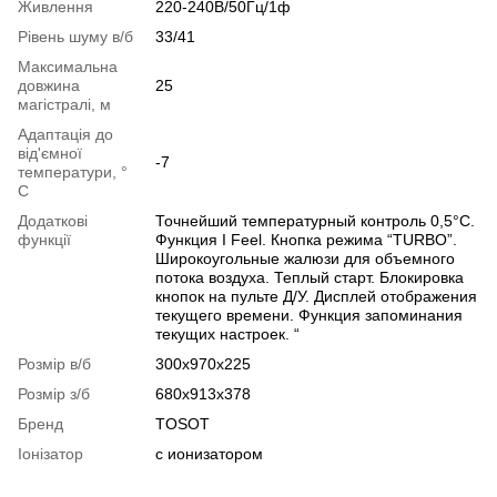
Живлення
220-240В/50Гц/1ф
Рівень шуму в/б
33/41
Максимальна
довжина
25
магістралі, м
Адаптація до
від'ємної
-7
температури, °
C
Додаткові
Точнейший температурный контроль 0,5°С.
функції
Функция I Feel. Кнопка режима “TURBO”.
Широкоугольные жалюзи для объемного
потока воздуха. Теплый старт. Блокировка
кнопок на пульте Д/У. Дисплей отображения
текущего времени. Функция запоминания
текущих настроек. “
Розмір в/б
300x970x225
Розмір з/б
680x913x378
Бренд
TOSOT
Іонізатор
с ионизатором