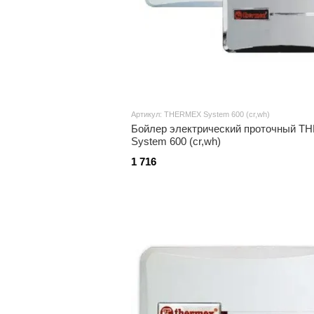
Артикул: THERMEX System 600 (cr,wh)
Бойлер электрический проточный 
System 600 (cr,wh)
1 716