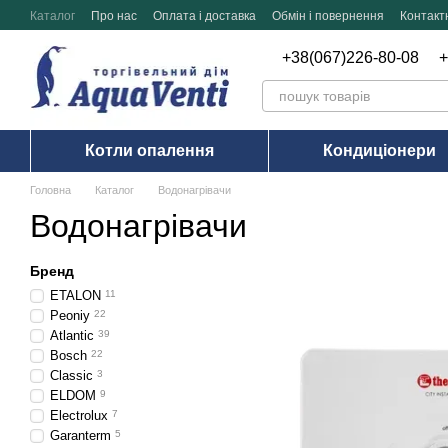
Перейти до основного контенту
Каталог
Про нас
Оплата і доставка
Обмін і повернення
Контакт
+38(067)226-80-08
+
Котли опалення
Кондиціонери
Головна
Каталог
Водонагрівачи
Водонагрівачи
Бренд
ETALON
11
Peoniy
22
Atlantic
39
Bosch
22
Classic
3
ELDOM
9
Electrolux
7
Garanterm
5