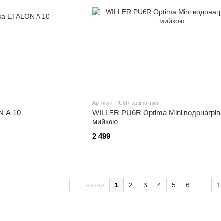
Артикул: PU6R optima mini
N A 10
WILLER PU6R Optima Mini водонагрів
мийкою
2 499
назад
1
2
3
4
5
6
...
1