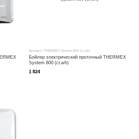
Артикул: THERMEX System 800 (cr,wh)
THERMEX
Бойлер электрический проточный THERMEX
System 800 (cr,wh)
1 824