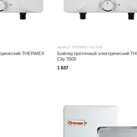
Артикул: THERMEX City 5500
ктрический THERMEX
Бойлер проточный электрический 
City 5500
1 637