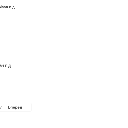
ач під
7
Вперед