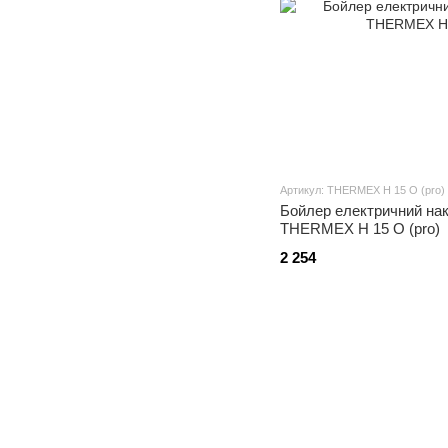
Артикул: THERMEX H 15 O (pro)
Бойлер електричний на
THERMEX H 15 O (pro)
2 254