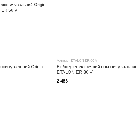
Артикул: ETALON ER 80 V
опичувальний Origin
Бойлер електричний накопичувальни
ETALON ER 80 V
2 483