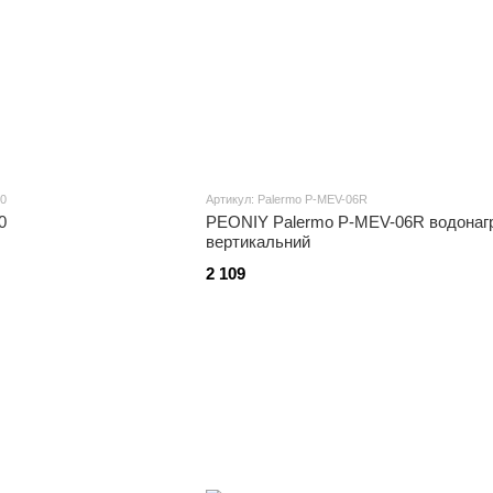
00
Артикул: Palermo P-MEV-06R
0
PEONIY Palermo P-MEV-06R водонагр
вертикальний
2 109