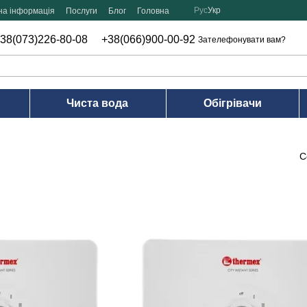
Рус
Укр
на інформація
Послуги
Блог
Головна
38(073)226-80-08
+38(066)900-00-92
Зателефонувати вам?
Чиста вода
Обігрівачи
С