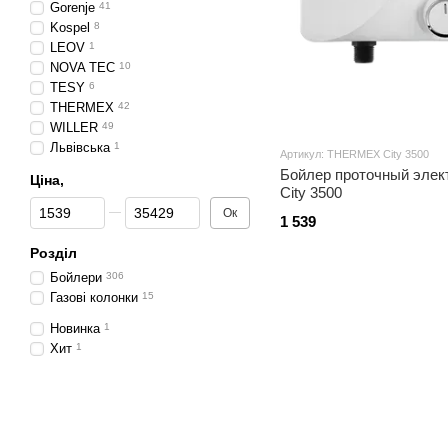
Gorenje
41
Kospel
8
LEOV
1
NOVA TEC
10
TESY
6
THERMEX
42
WILLER
49
Львівська
1
Артикул: THERMEX City 3500
Бойлер проточный эле
Ціна,
City 3500
Від Ціна,
До Ціна,
Ок
1 539
Розділ
Бойлери
306
Газові колонки
15
Новинка
1
Хит
1