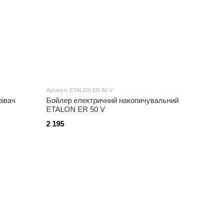
Артикул: ETALON ER 50 V
івач
Бойлер електричний накопичувальний
ETALON ER 50 V
2 195