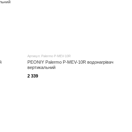
Артикул: Palermo P-MEV-10R
й
PEONIY Palermo P-MEV-10R водонагрівач
вертикальний
2 339