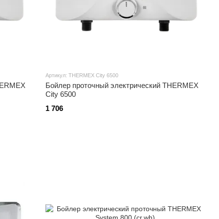
Артикул: THERMEX City 6500
THERMEX
Бойлер проточный электрический THERMEX
City 6500
1 706