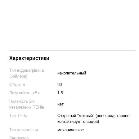
Характеристики
Тип водонагрівача
накопительный
(бойлера)
Об'єм, л
80
Потужність, кВт
1.5
Наявність 2-х
нет
незалежних ТЕНів
Тип ТЕНа
Открытый "мокрый" (непосредственно
контактирует с водой)
Тип управління
механическое
Регулятор