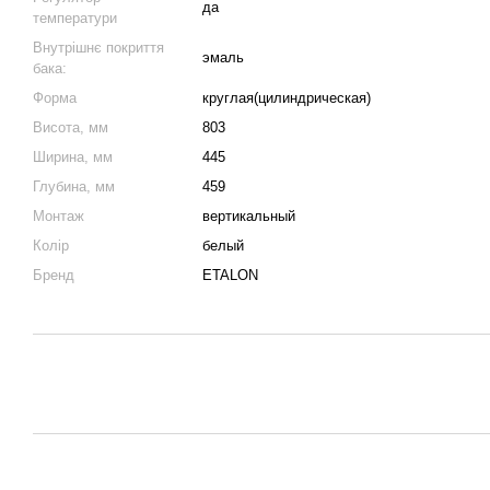
да
температури
Внутрішнє покриття
эмаль
бака:
Форма
круглая(цилиндрическая)
Висота, мм
803
Ширина, мм
445
Глубина, мм
459
Монтаж
вертикальный
Колір
белый
Бренд
ETALON