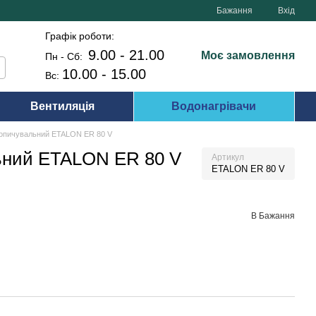
Бажання
Вхід
Графік роботи:
9.00 - 21.00
Моє замовлення
Пн - Сб:
10.00 - 15.00
Вс:
Вентиляція
Водонагрівачи
копичувальний ETALON ER 80 V
ьний ETALON ER 80 V
Артикул
ETALON ER 80 V
В Бажання