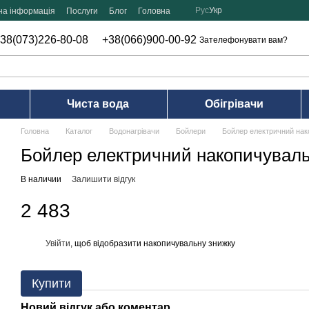
Рус
Укр
на інформація
Послуги
Блог
Головна
38(073)226-80-08
+38(066)900-00-92
Зателефонувати вам?
Чиста вода
Обігрівачи
Головна
Каталог
Водонагрівачи
Бойлери
Бойлер електричний на
Бойлер електричний накопичувал
В наличии
Залишити відгук
2 483
Увійти
, щоб відобразити накопичувальну знижку
%
Купити
Новий відгук або коментар