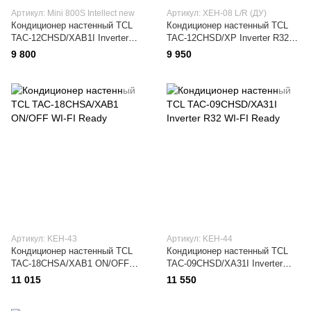
Артикул: Mini 800S Intellect new
Артикул: XEH-08 L/R (ДУ)
Кондиционер настенный TCL
Кондиционер настенный TCL
TAC-12CHSD/XAB1I Inverter
TAC-12CHSD/XP Inverter R32
R32 WI-FI Ready
WI-FI Ready
9 800
9 950
Артикул: KEH-43
Артикул: KEH-44
Кондиционер настенный TCL
Кондиционер настенный TCL
TAC-18CHSA/XAB1 ON/OFF
TAC-09CHSD/XA31I Inverter
WI-FI Ready
R32 WI-FI Ready
11 015
11 550