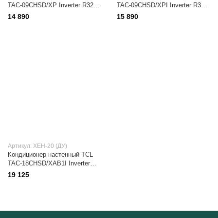
TAC-09CHSD/XP Inverter R32
TAC-09CHSD/XPI Inverter R32
WI-FI Ready
WI-FI
14 890
15 890
Артикул: XEH-20 (ДУ)
Кондиционер настенный TCL
TAC-18CHSD/XAB1I Inverter
R32 WI-FI Ready
19 125