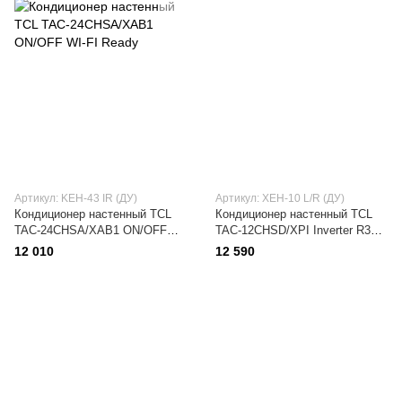
Артикул: KEH-43 IR (ДУ)
Артикул: XEH-10 L/R (ДУ)
Кондиционер настенный TCL
Кондиционер настенный TCL
TAC-24CHSA/XAB1 ON/OFF
TAC-12CHSD/XPI Inverter R32
WI-FI Ready
WI-FI
12 010
12 590