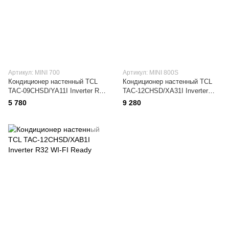
Артикул: MINI 700
Артикул: MINI 800S
Кондиционер настенный TCL
Кондиционер настенный TCL
TAC-09CHSD/YA11I Inverter R32
TAC-12CHSD/XA31I Inverter
WI-FI
R32 WI-FI Ready
5 780
9 280