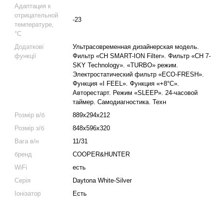
Адаптация к
отрицательной
-23
температуре,
°C
Додаткові
Ультрасовременная дизайнерская модель.
функції
Фильтр «CH SMART-ION Filter». Фильтр «CH 7-
SKY Technology». «TURBO» режим.
Электростатический фильтр «ЕСО-FRESH».
Функция «I FEEL». Функция «+8°С».
Авторестарт. Режим «SLЕЕР». 24-часовой
таймер. Самодиагностика. Техн
Розмір в/б
889x294x212
Розмір з/б
848x596x320
Вага в/н
11/31
бренд
COOPER&HUNTER
WiFi
есть
Серія
Daytona White-Silver
Іонізатор
Есть