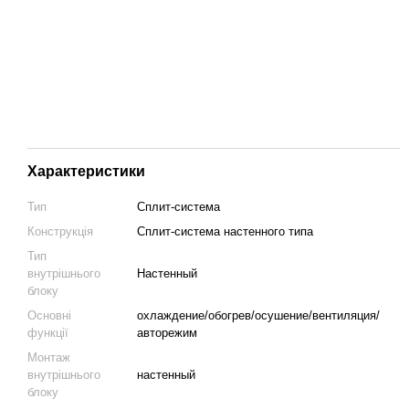
Характеристики
Тип
Сплит-система
Конструкція
Cплит-система настенного типа
Тип
внутрішнього
Настенный
блоку
Основні
охлаждение/обогрев/осушение/вентиляция/
функції
авторежим
Монтаж
внутрішнього
настенный
блоку