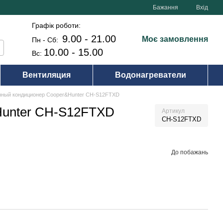
Бажання
Вхід
Графік роботи:
9.00 - 21.00
Моє замовлення
Пн - Сб:
10.00 - 15.00
Вс:
Вентиляция
Водонагреватели
нный кондиционер Cooper&Hunter CH-S12FTXD
Hunter CH-S12FTXD
Артикул
CH-S12FTXD
До побажань