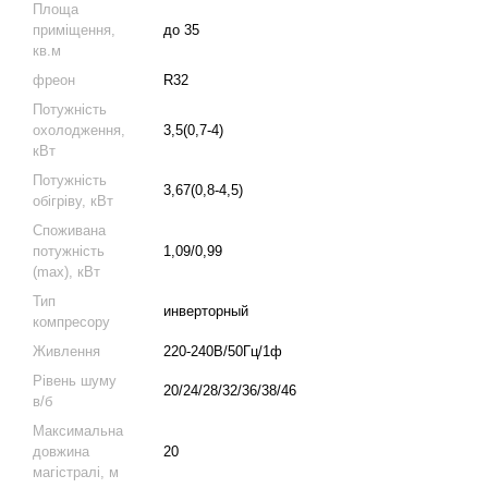
Площа
приміщення,
до 35
кв.м
фреон
R32
Потужність
охолодження,
3,5(0,7-4)
кВт
Потужність
3,67(0,8-4,5)
обігріву, кВт
Споживана
потужність
1,09/0,99
(max), кВт
Тип
инверторный
компресору
Живлення
220-240В/50Гц/1ф
Рівень шуму
20/24/28/32/36/38/46
в/б
Максимальна
довжина
20
магістралі, м