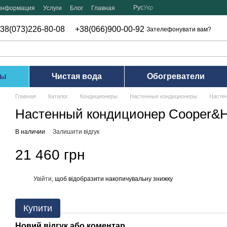
Рус
Укр
 информация
Услуги
Блог
Главная
38(073)226-80-08
+38(066)900-00-92
Зателефонувати вам?
ры
Чистая вода
Обогреватели
Главная
Каталог
Кондиционеры
Настенные кондиционеры
Насте
Настенный кондиционер Cooper&
В наличии
Залишити відгук
21 460 грн
Увійти
, щоб відобразити накопичувальну знижку
%
Купити
Новий відгук або коментар