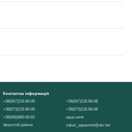
Контактна інформація
+38(067)226-80-08
+38(067)226-80-08
+38(073)226-80-08
+38(073)226-80-08
+38(066)900-00-92
aqua.venti
zakaz_aquaventi@ukr.net
Зворотній дзвінок