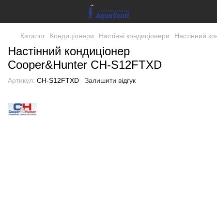
Каталог
Кондиціонери
Настінні кондиціонери
Настінний к
Настінний кондиціонер
Cooper&Hunter CH-S12FTXD
Артикул:
CH-S12FTXD
Залишити відгук