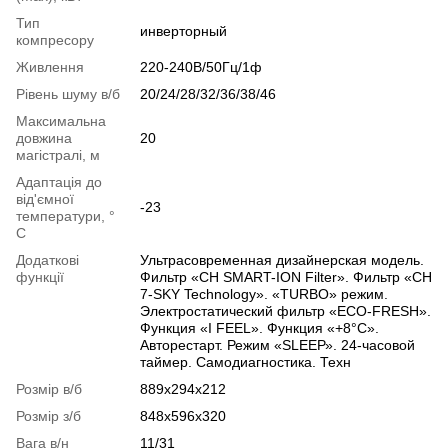
Тип
инверторный
компресору
Живлення
220-240В/50Гц/1ф
Рівень шуму в/б
20/24/28/32/36/38/46
Максимальна
довжина
20
магістралі, м
Адаптація до
від'ємної
-23
температури, °
C
Додаткові
Ультрасовременная дизайнерская модель.
функції
Фильтр «CH SMART-ION Filter». Фильтр «CH
7-SKY Technology». «TURBO» режим.
Электростатический фильтр «ЕСО-FRESH».
Функция «I FEEL». Функция «+8°С».
Авторестарт. Режим «SLЕЕР». 24-часовой
таймер. Самодиагностика. Техн
Розмір в/б
889x294x212
Розмір з/б
848x596x320
Вага в/н
11/31