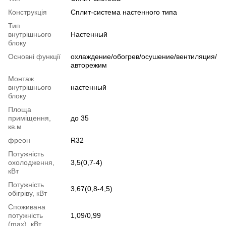
Конструкція
Cплит-система настенного типа
Тип
внутрішнього
Настенный
блоку
Основні функції
охлаждение/обогрев/осушение/вентиляция/
авторежим
Монтаж
внутрішнього
настенный
блоку
Площа
приміщення,
до 35
кв.м
фреон
R32
Потужність
охолодження,
3,5(0,7-4)
кВт
Потужність
3,67(0,8-4,5)
обігріву, кВт
Споживана
потужність
1,09/0,99
(max), кВт