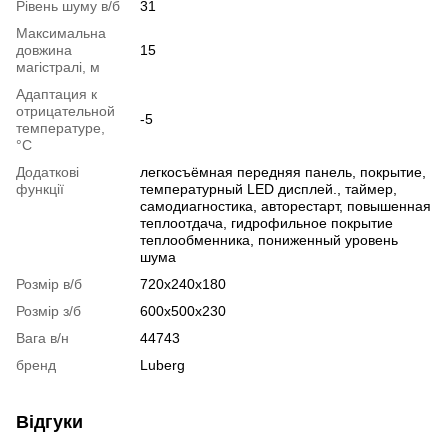
Рівень шуму в/б
31
Максимальна
довжина
15
магістралі, м
Адаптация к
отрицательной
-5
температуре,
°C
Додаткові
легкосъёмная передняя панель, покрытие,
функції
температурный LED дисплей., таймер,
самодиагностика, авторестарт, повышенная
теплоотдача, гидрофильное покрытие
теплообменника, пониженный уровень
шума
Розмір в/б
720х240х180
Розмір з/б
600х500х230
Вага в/н
44743
бренд
Luberg
Відгуки