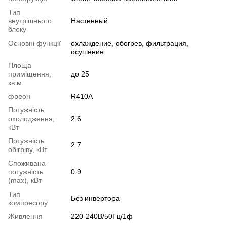
Тип
внутрішнього
Настенный
блоку
Основні функції
охлаждение, обогрев, фильтрация,
осушение
Площа
приміщення,
до 25
кв.м
фреон
R410A
Потужність
охолодження,
2.6
кВт
Потужність
2.7
обігріву, кВт
Споживана
потужність
0.9
(max), кВт
Тип
Без инвертора
компресору
Живлення
220-240В/50Гц/1ф