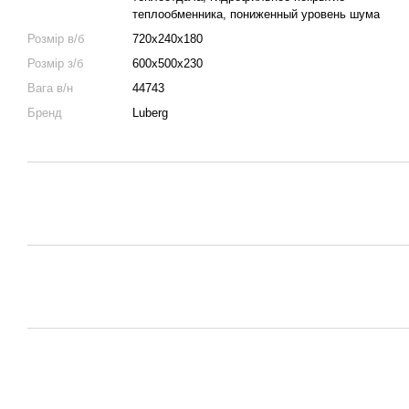
теплообменника, пониженный уровень шума
Розмір в/б
720х240х180
Розмір з/б
600х500х230
Вага в/н
44743
Бренд
Luberg