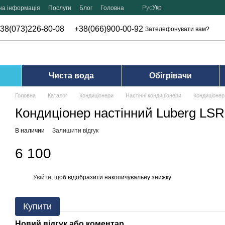
Рус
Укр
на інформація
Послуги
Блог
Головна
38(073)226-80-08
+38(066)900-00-92
Зателефонувати вам?
Чиста вода
Обігрівачи
Головна
Каталог
Кондиціонери
Настінні кондиціонери
Кондиціонер
Кондиціонер настінний Luberg LS
В наличии
Залишити відгук
6 100
Увійти
, щоб відобразити накопичувальну знижку
%
Купити
Новий відгук або коментар