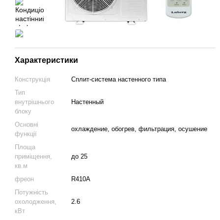
Характеристики
Конструкція
Cплит-система настенного типа
Тип
внутрішнього
Настенный
блоку
Основні
охлаждение, обогрев, фильтрация, осушение
функції
Площа
приміщення,
до 25
кв.м
фреон
R410A
Потужність
охолодження,
2.6
кВт