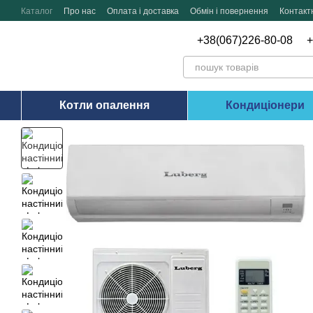
Перейти до основного контенту
Каталог
Про нас
Оплата і доставка
Обмін і повернення
Контакт
+38(067)226-80-08
+
Котли опалення
Кондиціонери