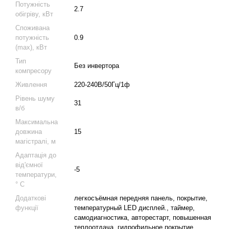
Потужність
2.7
обігріву, кВт
Споживана
потужність
0.9
(max), кВт
Тип
Без инвертора
компресору
Живлення
220-240В/50Гц/1ф
Рівень шуму
31
в/б
Максимальна
довжина
15
магістралі, м
Адаптація до
від'ємної
-5
температури,
° C
Додаткові
легкосъёмная передняя панель, покрытие,
функції
температурный LED дисплей., таймер,
самодиагностика, авторестарт, повышенная
теплоотдача, гидрофильное покрытие