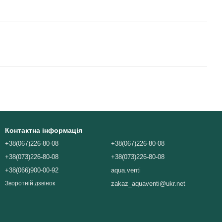
Контактна інформація
+38(067)226-80-08
+38(067)226-80-08
+38(073)226-80-08
+38(073)226-80-08
+38(066)900-00-92
aqua.venti
zakaz_aquaventi@ukr.net
Зворотній дзвінок