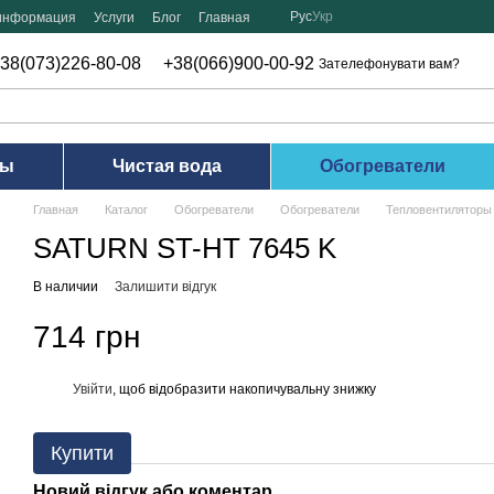
Рус
Укр
 информация
Услуги
Блог
Главная
38(073)226-80-08
+38(066)900-00-92
Зателефонувати вам?
ры
Чистая вода
Обогреватели
Главная
Каталог
Обогреватели
Обогреватели
Тепловентиляторы
SATURN ST-HT 7645 K
В наличии
Залишити відгук
714 грн
Увійти
, щоб відобразити накопичувальну знижку
%
Купити
Новий відгук або коментар