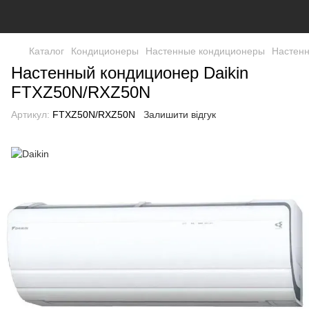
Каталог
Кондиционеры
Настенные кондиционеры
Настенн
Настенный кондиционер Daikin
FTXZ50N/RXZ50N
Артикул:
FTXZ50N/RXZ50N
Залишити відгук