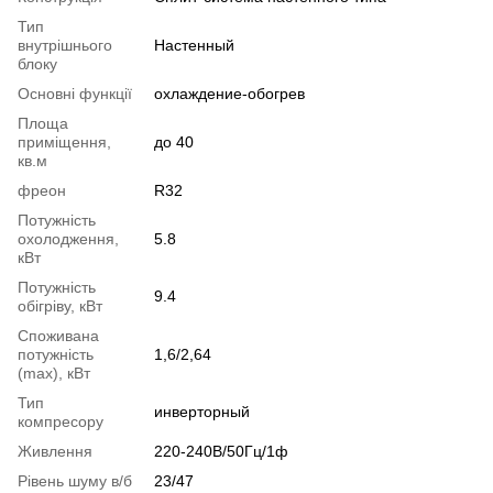
Тип
внутрішнього
Настенный
блоку
Основні функції
охлаждение-обогрев
Площа
приміщення,
до 40
кв.м
фреон
R32
Потужність
охолодження,
5.8
кВт
Потужність
9.4
обігріву, кВт
Споживана
потужність
1,6/2,64
(max), кВт
Тип
инверторный
компресору
Живлення
220-240В/50Гц/1ф
Рівень шуму в/б
23/47