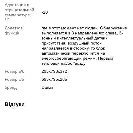
Адаптация к
отрицательной
-20
температуре,
°C
Додаткові
где в этот момент нет людей. Обнаружение
функції
выполняется в 3 направлениях: слева, 3-
зонный интеллектуальный датчик
присутствия: воздушный поток
направляется в сторону, то блок
автоматически переключится на
энергосберегающий режим. Первый
тепловой насос "возду
Розмір в/б
295x798x372
Розмір з/б
693x795x285
бренд
Daikin
Відгуки