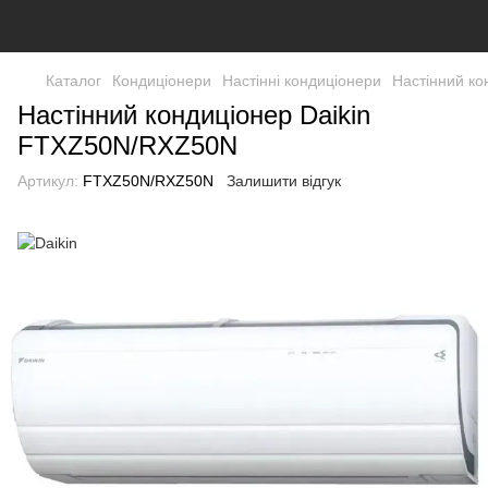
Каталог
Кондиціонери
Настінні кондиціонери
Настінний к
Настінний кондиціонер Daikin
FTXZ50N/RXZ50N
Артикул:
FTXZ50N/RXZ50N
Залишити відгук