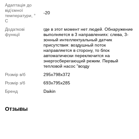
Адаптація до
від'ємної
-20
температури, °
C
Додаткові
где в этот момент нет людей. Обнаружение
функції
выполняется в 3 направлениях: слева, 3-
зонный интеллектуальный датчик
присутствия: воздушный поток
направляется в сторону, то блок
автоматически переключится на
энергосберегающий режим. Первый
тепловой насос "возду
Розмір в/б
295x798x372
Розмір з/б
693x795x285
Бренд
Daikin
Отзывы