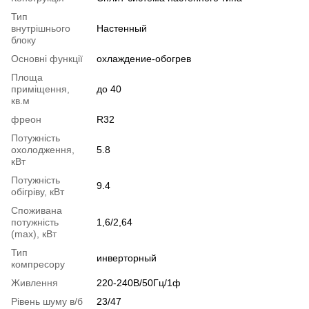
Тип
внутрішнього
Настенный
блоку
Основні функції
охлаждение-обогрев
Площа
приміщення,
до 40
кв.м
фреон
R32
Потужність
охолодження,
5.8
кВт
Потужність
9.4
обігріву, кВт
Споживана
потужність
1,6/2,64
(max), кВт
Тип
инверторный
компресору
Живлення
220-240В/50Гц/1ф
Рівень шуму в/б
23/47