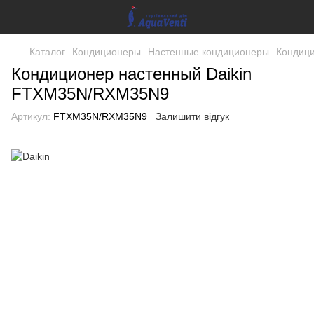
Каталог
Кондиционеры
Настенные кондиционеры
Кондиц
Кондиционер настенный Daikin
FTXM35N/RXM35N9
Артикул:
FTXM35N/RXM35N9
Залишити відгук