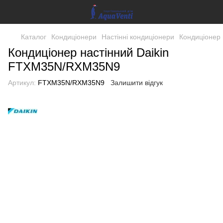
Каталог
Кондиціонери
Настінні кондиціонери
Кондиціонер
Кондиціонер настінний Daikin
FTXM35N/RXM35N9
Артикул:
FTXM35N/RXM35N9
Залишити відгук