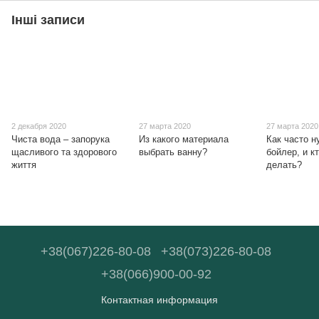
Інші записи
2 декабря 2020
27 марта 2020
27 марта 2020
Чиста вода – запорука
Из какого материала
Как часто н
щасливого та здорового
выбрать ванну?
бойлер, и к
життя
делать?
+38(067)226-80-08
+38(073)226-80-08
+38(066)900-00-92
Контактная информация