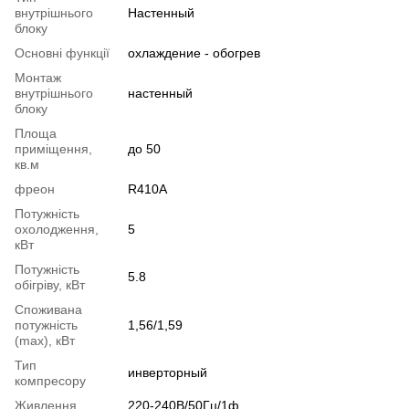
внутрішнього
Настенный
блоку
Основні функції
охлаждение - обогрев
Монтаж
внутрішнього
настенный
блоку
Площа
приміщення,
до 50
кв.м
фреон
R410A
Потужність
охолодження,
5
кВт
Потужність
5.8
обігріву, кВт
Споживана
потужність
1,56/1,59
(max), кВт
Тип
инверторный
компресору
Живлення
220-240В/50Гц/1ф