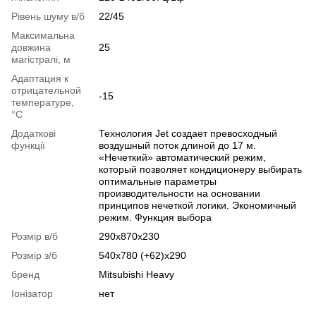
Рівень шуму в/б
22/45
Максимальна
довжина
25
магістралі, м
Адаптация к
отрицательной
-15
температуре,
°C
Додаткові
Технология Jet создает превосходный
функції
воздушный поток длиной до 17 м.
«Нечеткий» автоматический режим,
который позволяет кондиционеру выбирать
оптимальные параметры
производительности на основании
принципов нечеткой логики. Экономичный
режим. Функция выбора
Розмір в/б
290x870x230
Розмір з/б
540x780 (+62)x290
бренд
Mitsubishi Heavy
Іонізатор
нет