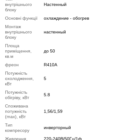
внутрішнього
Настенный
блоку
Основні функції
охлаждение - обогрев
Монтаж
внутрішнього
настенный
блоку
Площа
приміщення,
до 50
кв.м
фреон
R410A
Потужність
охолодження,
5
кВт
Потужність
5.8
обігріву, кВт
Споживана
потужність
1,56/1,59
(max), кВт
Тип
инверторный
компресору
Живлення
220-240В/50Гц/1ф