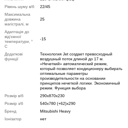
Рівень шуму в/б
22/45
Максимальна
довжина
25
магістралі, м
Адаптація до
від'ємної
-15
температури, °
C
Додаткові
Технология Jet создает превосходный
функції
воздушный поток длиной до 17 м.
«Нечеткий» автоматический режим,
который позволяет кондиционеру выбирать
оптимальные параметры
производительности на основании
принципов нечеткой логики. Экономичный
режим. Функция выбора
Розмір в/б
290x870x230
Розмір з/б
540x780 (+62)x290
Бренд
Mitsubishi Heavy
Іонізатор
нет