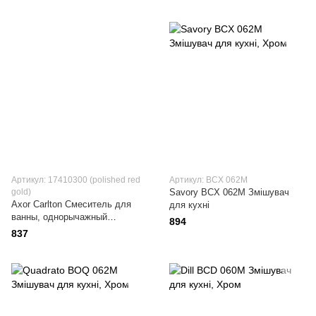
14465880
Артикул: 17410300 (polished red
Артикул: BCX 062M
gold)
Savory BCX 062M Змішувач
Axor Carlton Смеситель для
для кухні
ванны, однорычажный
894
(полированное красное золото)
837
17410300 (polished red gold)