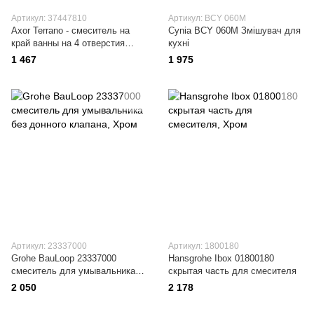
Артикул: 37447810
Артикул: BCY 060M
Axor Terrano - смеситель на
Cynia BCY 060M Змішувач для
край ванны на 4 отверстия
кухні
(крестики) сатинокс
1 467
1 975
HANSGROHE 37447810
37447810
Артикул: 23337000
Артикул: 1800180
Grohe BauLoop 23337000
Hansgrohe Ibox 01800180
смеситель для умывальника
cкрытая часть для смесителя
без донного клапана
2 050
2 178