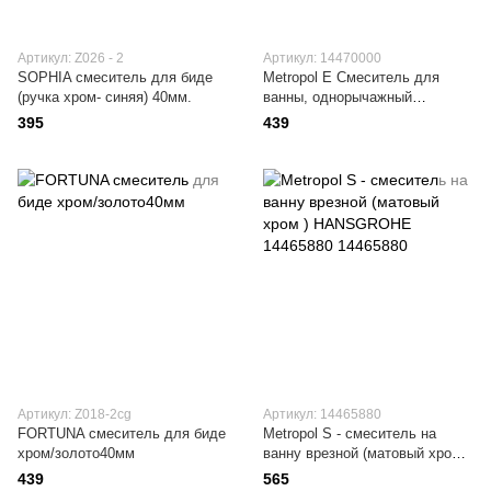
Артикул: Z026 - 2
Артикул: 14470000
SOPHIA смеситель для биде
Metropol E Смеситель для
(ручка хром- синяя) 40мм.
ванны, однорычажный
14470000
395
439
Артикул: Z018-2cg
Артикул: 14465880
FORTUNA смеситель для биде
Metropol S - смеситель на
хром/золото40мм
ванну врезной (матовый хром )
HANSGROHE 14465880
439
565