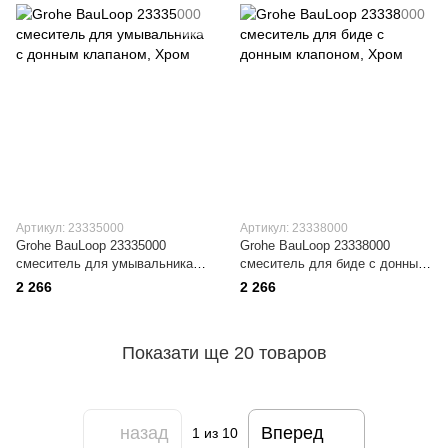
Артикул: 23335000
Артикул: 23338000
Grohe BauLoop 23335000
Grohe BauLoop 23338000
смеситель для умывальника с
смеситель для биде с донным
донным клапаном
клапоном
2 266
2 266
Показати ще 20 товаров
назад
Вперед
1
из 10