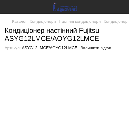
Каталог
Кондиціонери
Настінні кондиціонери
Кондиціонер
Кондиціонер настінний Fujitsu
ASYG12LMCE/AOYG12LMCE
Артикул:
ASYG12LMCE/AOYG12LMCE
Залишити відгук