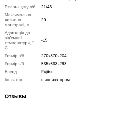
Рівень шуму в/б
21/43
Максимальна
довжина
20
магістралі, м
Адаптація до
від'ємної
-15
температури, °
C
Розмір в/б
270x870x204
Розмір з/б
535x663x293
Бренд
Fujitsu
Іонізатор
с ионизатором
Отзывы