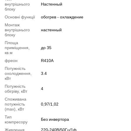
внутрішнього
Настенный
блоку
Основні функції
обогрев - охлаждение
Монтаж
внутрішнього
настенный
блоку
Площа
приміщення,
до 35
кв.м
фреон
R410A
Потужність
охолодження,
3.4
кВт
Потужність
4
обігріву, кВт
Споживана
потужність
0,97/1,02
(max), кВт
Тип
Без инвертора
компресору
Живлення
220-240В/50Гц/1ф