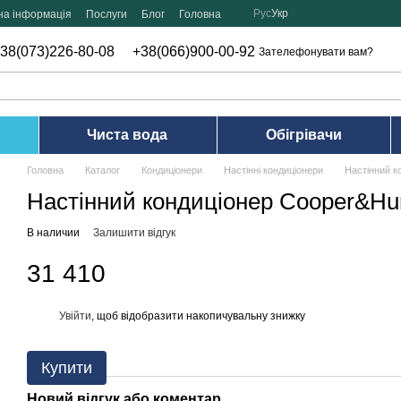
Рус
Укр
на інформація
Послуги
Блог
Головна
38(073)226-80-08
+38(066)900-00-92
Зателефонувати вам?
Чиста вода
Обігрівачи
Головна
Каталог
Кондиціонери
Настінні кондиціонери
Настінний 
Настінний кондиціонер Cooper&H
В наличии
Залишити відгук
31 410
Увійти
, щоб відобразити накопичувальну знижку
%
Купити
Новий відгук або коментар