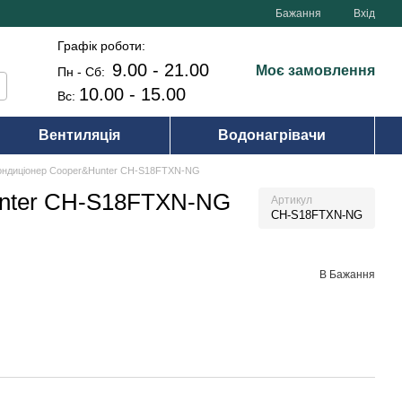
Бажання
Вхід
Графік роботи:
9.00 - 21.00
Моє замовлення
Пн - Сб:
10.00 - 15.00
Вс:
Вентиляція
Водонагрівачи
кондиціонер Cooper&Hunter CH-S18FTXN-NG
unter CH-S18FTXN-NG
Артикул
CH-S18FTXN-NG
В Бажання