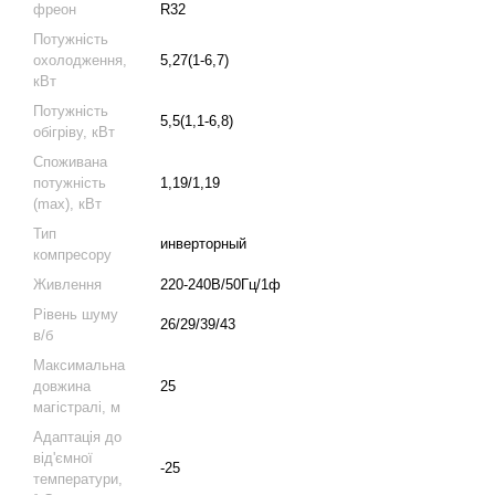
фреон
R32
Потужність
охолодження,
5,27(1-6,7)
кВт
Потужність
5,5(1,1-6,8)
обігріву, кВт
Споживана
потужність
1,19/1,19
(max), кВт
Тип
инверторный
компресору
Живлення
220-240В/50Гц/1ф
Рівень шуму
26/29/39/43
в/б
Максимальна
довжина
25
магістралі, м
Адаптація до
від'ємної
-25
температури,