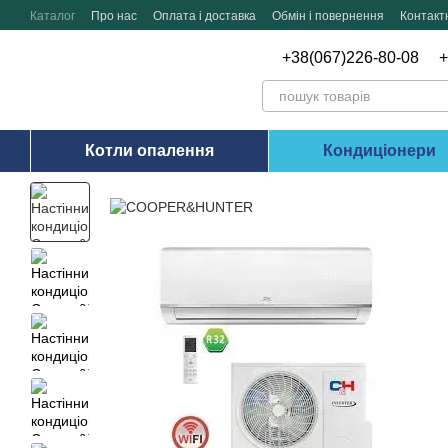
Перейти до основного контенту
Каталог
Про нас
Оплата і доставка
Обмін і повернення
Контакт
+38(067)226-80-08
+
Котли опалення
Кондиціонери