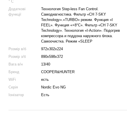
° C
Додаткові
Технология Step-less Fan Control.
функції
Самодиагностика. Фильтр «CH 7-SKY
Technology».«TURBO» режим. Функция «I
FEEL». Функция «+8°С». Фильтр «CH 7-SKY
Technology». Технология «I-Action». Подогрев
компрессора и поддона наружного блока.
Самоочистка. Режим «SLЕЕР
Розмір в/б
972х302х224
Розмір з/б
890х598х372
Вага в/н
13/40
Бренд
COOPER&HUNTER
WiFi
есть
Серія
Nordic Evo NG
Іонізатор
Есть