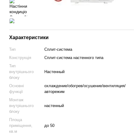
Характеристики
Тип
Сплит-система
Конструкція
Cплит-система настенного типа
Тип
внутрішнього
Настенный
блоку
Основні
охлаждение/обогрев/осушение/вентиляция/
функції
авторежим
Монтаж
внутрішнього
настенный
блоку
Площа
приміщення,
до 50
кв.м