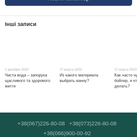
Інші записи
2 декабря 2020
27 марта 2020
27 марта 2020
Чиста вода – запорука
Из какого материала
Как часто н
щасливого та здорового
выбрать ванну?
бойлер, и к
життя
делать?
+38(067)226-80-08
+38(073)226-80-08
+38(066)900-00-92