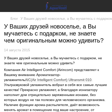
Блог
У Ваших друзей новоселье, а Вы мучаетесь с подарко
У Ваших друзей новоселье, а Вы
мучаетесь с подарком, не знаете
чем оригинальным можно удивить?
14 августа 2015
У Ваших друзей новоселье, а Вы мучаетесь с подарком, не
знаете чем оригинальным можно удивить?
Компания Air Intelligent Comfort (Airincom) представляет к
Вашему вниманию Ароматизатор-
увлажнитель
AIC(Air Intelligent Comfort) Ultransmit 010
.
Ультразвуковой увлажнитель вобрал в себя все самые лучшие
качества! Прекрасно увлажняет, а благодаря ионизатору
наполнит дом отрицательно заряженными ионами, без
которых воздух не так полезен для человеческого организма.
Наличие функции арома-распылителя, даёт возможность
менять аромат в помещение под ваше настроение, от