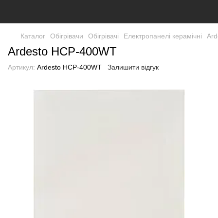
Каталог
Обігрівачи
Обігрівачі
Електропанелі керамічні
Ar
Ardesto HCP-400WT
Артикул:
Ardesto HCP-400WT
Залишити відгук