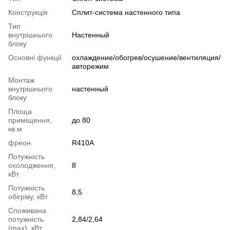
Конструкція
Cплит-система настенного типа
Тип
внутрішнього
Настенный
блоку
Основні функції
охлаждение/обогрев/осушение/вентиляция/
авторежим
Монтаж
внутрішнього
настенный
блоку
Площа
приміщення,
до 80
кв.м
фреон
R410A
Потужність
охолодження,
8
кВт
Потужність
8,5
обігріву, кВт
Споживана
потужність
2,84/2,64
(max), кВт