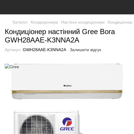
Каталог
Кондиціонери
Настінні кондиціонери
Кондиціонер
Кондиціонер настінний Gree Bora
GWH28AAE-K3NNA2A
Артикул:
GWH28AAE-K3NNA2A
Залишити відгук