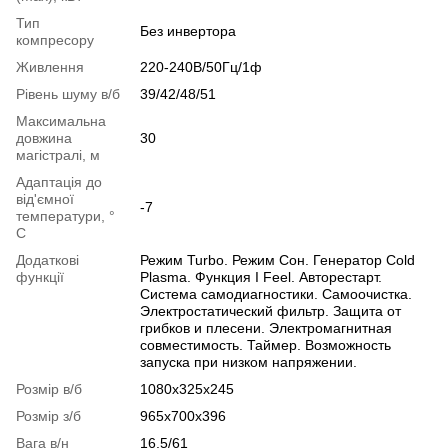
Тип
Без инвертора
компресору
Живлення
220-240В/50Гц/1ф
Рівень шуму в/б
39/42/48/51
Максимальна
довжина
30
магістралі, м
Адаптація до
від'ємної
-7
температури, °
C
Додаткові
Режим Turbo. Режим Сон. Генератор Cold
функції
Plasma. Функция I Feel. Авторестарт.
Система самодиагностики. Самоочистка.
Электростатический фильтр. Защита от
грибков и плесени. Электромагнитная
совместимость. Таймер. Возможность
запуска при низком напряжении.
Розмір в/б
1080х325х245
Розмір з/б
965х700х396
Вага в/н
16,5/61