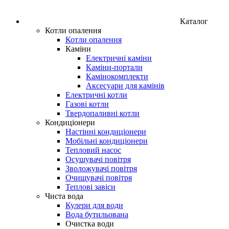
Каталог
Котли опалення
Котли опалення
Каміни
Електричні каміни
Каміни-портали
Камінокомплекти
Аксесуари для камінів
Електричні котли
Газові котли
Твердопаливні котли
Кондиціонери
Настінні кондиціонери
Мобільні кондиціонери
Тепловий насос
Осушувачі повітря
Зволожувачі повітря
Очищувачі повітря
Теплові завіси
Чиста вода
Кулери для води
Вода бутильована
Очистка води