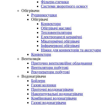
Фільтри-глечики
Системи зворотного осмосу
Обігрівачи
Рушникосушки
Обігрівачі
Конвектори
Обігрівачі масляні
Тепловентилятори
Електропанелі керамічні
Мікатермічні обігрівачі
Інфрачервоні обігрівачі
Ніжки для конвекторів та аксесуари
Конвектори
Вентиляція
Приточно вентиляційне обладнання
Вентилятори побутові
Рекуператори побутові
Водонагрівачи
Бойлери
Газові колонки
Проточні волдонагрівачи
Накопичувальні водонагрівачи
Комбіновані водонагрівачи
Газові водонагрівачи