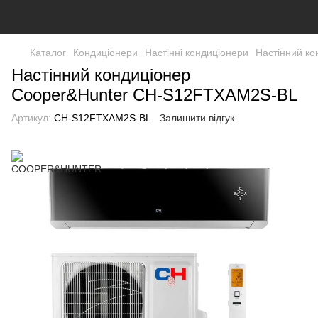
Каталог
Кондиціонери
Настінні кондиціонери
Настінний к
Настінний кондиціонер
Cooper&Hunter CH-S12FTXAM2S-BL
Артикул:
CH-S12FTXAM2S-BL
Залишити відгук