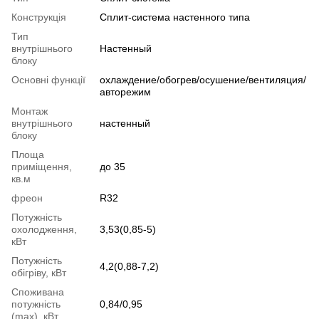
Конструкція
Cплит-система настенного типа
Тип
внутрішнього
Настенный
блоку
Основні функції
охлаждение/обогрев/осушение/вентиляция/
авторежим
Монтаж
внутрішнього
настенный
блоку
Площа
приміщення,
до 35
кв.м
фреон
R32
Потужність
охолодження,
3,53(0,85-5)
кВт
Потужність
4,2(0,88-7,2)
обігріву, кВт
Споживана
потужність
0,84/0,95
(max), кВт