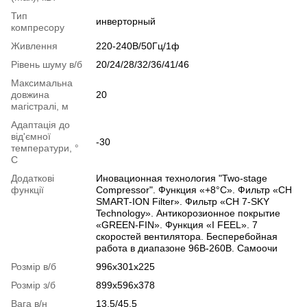
Тип
инверторный
компресору
Живлення
220-240В/50Гц/1ф
Рівень шуму в/б
20/24/28/32/36/41/46
Максимальна
довжина
20
магістралі, м
Адаптація до
від'ємної
-30
температури, °
C
Додаткові
Иновационная технология "Two-stage
функції
Compressor". Функция «+8°С». Фильтр «CH
SMART-ION Filter». Фильтр «CH 7-SKY
Technology». Антикорозионное покрытие
«GREEN-FIN». Функция «I FEEL». 7
скоростей вентилятора. Бесперебойная
работа в диапазоне 96В-260В. Самоочи
Розмір в/б
996х301х225
Розмір з/б
899х596х378
Вага в/н
13,5/45,5