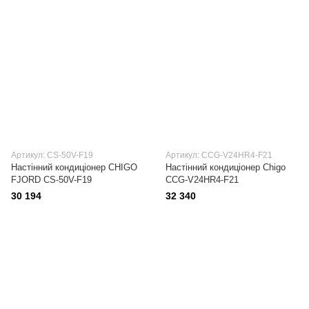
Артикул: CS-50V-F19
Артикул: CCG-V24HR4-F21
Настінний кондиціонер CHIGO
Настінний кондиціонер Сhigo
FJORD CS-50V-F19
CCG-V24HR4-F21
30 194
32 340