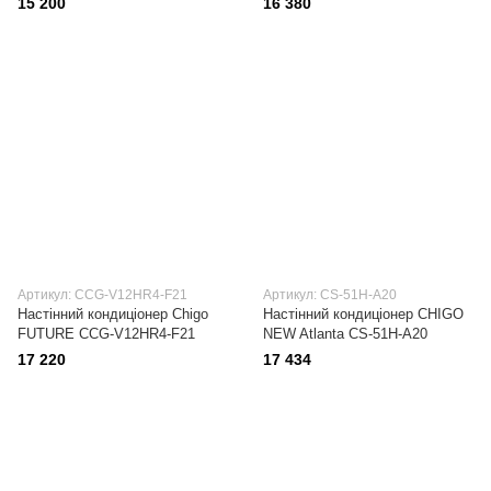
15 200
16 380
Артикул: CCG-V12HR4-F21
Артикул: CS-51H-A20
Настінний кондиціонер Сhigo
Настінний кондиціонер CHIGO
FUTURE CCG-V12HR4-F21
NEW Atlanta CS-51H-A20
17 220
17 434