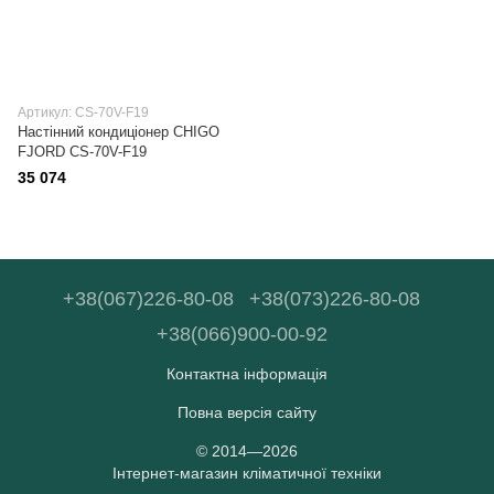
Артикул: CS-70V-F19
Настінний кондиціонер CHIGO
FJORD CS-70V-F19
35 074
+38(067)226-80-08
+38(073)226-80-08
+38(066)900-00-92
Контактна інформація
Повна версія сайту
© 2014—2026
Інтернет-магазин кліматичної техніки