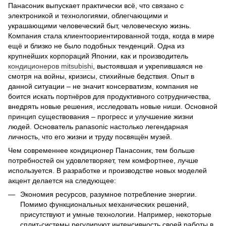
Панасоник выпускает практически всё, что связано с
электроникой и технологиями, облегчающими и
украшающими человеческий быт, человеческую жизнь.
Компания стала клиентоориентированной тогда, когда в мире
ещё и близко не было подобных тенденций. Одна из
крупнейших корпораций Японии, как и производитель
кондиционеров mitsubishi
, выстоявшая и укрепившаяся не
смотря на войны, кризисы, стихийные бедствия. Опыт в
данной ситуации – не значит консерватизм, компания не
боится искать портнёров для продуктивного сотрудничества,
внедрять новые решения, исследовать новые ниши. Основной
принцип существования – прогресс и улучшение жизни
людей. Основатель panasonic настолько легендарная
личность, что его жизни и труду посвящён музей.
Чем современнее кондиционер Панасоник, тем больше
потребностей он удовлетворяет, тем комфортнее, лучше
используется. В разработке и производстве новых моделей
акцент делается на следующее:
Экономия ресурсов, разумное потребление энергии.
Помимо функциональных механических решений,
присутствуют и умные технологии. Например, некоторые
сплит-системы регулируют интенсивность своей работы в