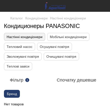
Каталог
Кондиціонери
Настінні кондиціонери
Кондиционеры PANASONIC
Настінні кондиціонери
Мобільні кондиціонери
Тепловий насос
Осушувачі повітря
Зволожувачі повітря
Очищувачі повітря
Теплові завіси
Фільтр
Спочатку дешевше
1
Бренд
Нет товаров