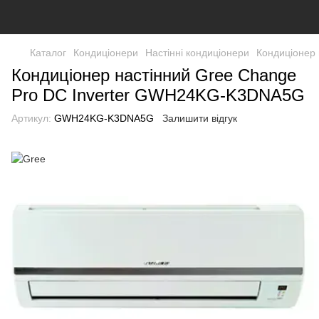
Каталог
Кондиціонери
Настінні кондиціонери
Кондиціонер
Кондиціонер настінний Gree Change
Pro DC Inverter GWH24KG-K3DNA5G
Артикул:
GWH24KG-K3DNA5G
Залишити відгук