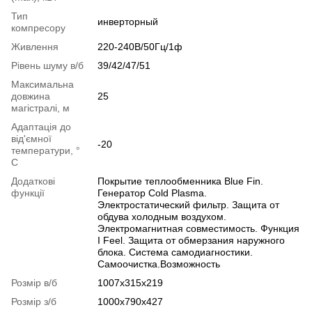
Тип
инверторный
компресору
Живлення
220-240В/50Гц/1ф
Рівень шуму в/б
39/42/47/51
Максимальна
довжина
25
магістралі, м
Адаптація до
від'ємної
-20
температури, °
C
Додаткові
Покрытие теплообменника Blue Fin.
функції
Генератор Cold Plasma.
Электростатический фильтр. Защита от
обдува холодным воздухом.
Электромагнитная совместимость. Функция
I Feel. Защита от обмерзания наружного
блока. Система самодиагностики.
Самоочистка.Возможность
Розмір в/б
1007х315х219
Розмір з/б
1000х790х427