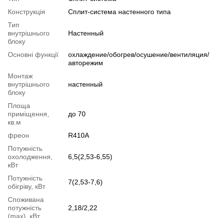
Конструкція
Cплит-система настенного типа
Тип
внутрішнього
Настенный
блоку
Основні функції
охлаждение/обогрев/осушение/вентиляция/
авторежим
Монтаж
внутрішнього
настенный
блоку
Площа
приміщення,
до 70
кв.м
фреон
R410A
Потужність
охолодження,
6,5(2,53-6,55)
кВт
Потужність
7(2,53-7,6)
обігріву, кВт
Споживана
потужність
2,18/2,22
(max), кВт