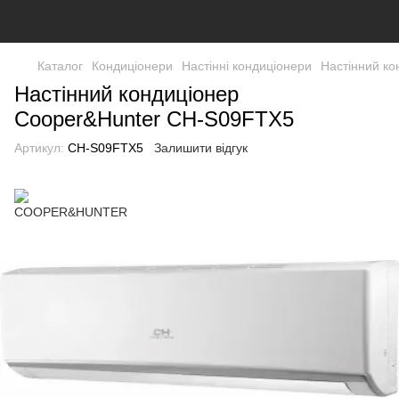
Каталог
Кондиціонери
Настінні кондиціонери
Настінний к
Настінний кондиціонер
Cooper&Hunter CH-S09FTX5
Артикул:
CH-S09FTX5
Залишити відгук