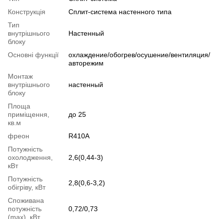
Конструкція
Cплит-система настенного типа
Тип
внутрішнього
Настенный
блоку
Основні функції
охлаждение/обогрев/осушение/вентиляция/
авторежим
Монтаж
внутрішнього
настенный
блоку
Площа
приміщення,
до 25
кв.м
фреон
R410A
Потужність
охолодження,
2,6(0,44-3)
кВт
Потужність
2,8(0,6-3,2)
обігріву, кВт
Споживана
потужність
0,72/0,73
(max), кВт