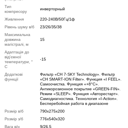
Тип
инверторный
компресору
Живлення
220-240В/50Гц/1ф
Рівень шуму в/б
23/26/35/38
Максимальна
довжина
15
магістралі, м
Адаптація до
від'ємної
-15
температури, °
C
Додаткові
Фильтр «CH 7-SKY Technology». Фильтр
функції
«CH SMART-ION Filter». Функция «I FEEL».
Самоочистка. Функция «+8°С».
Антикорозионное покрытие «GREEN-FIN».
Режим «SLEEP». Функция «Авторестарт».
Самодиагностика. Технология «I-Action».
Бесперебойная работа в диапазоне
Розмір в/б
790х275х200
Розмір з/б
776х540х320
Вага в/н
9/26,5