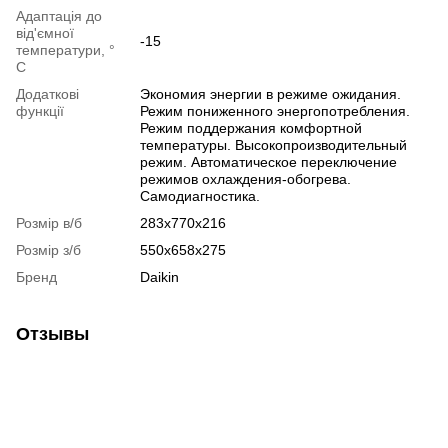
Адаптація до
від'ємної
-15
температури, °
C
Додаткові
Экономия энергии в режиме ожидания.
функції
Режим пониженного энергопотребления.
Режим поддержания комфортной
температуры. Высокопроизводительный
режим. Автоматическое переключение
режимов охлаждения-обогрева.
Самодиагностика.
Розмір в/б
283x770x216
Розмір з/б
550x658x275
Бренд
Daikin
Отзывы