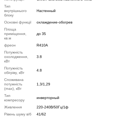
Тип
внутрішнього
Настенный
блоку
Основні функції
охлаждение-обогрев
Площа
приміщення,
до 35
кв.м
фреон
R410A
Потужність
охолодження,
3.8
кВт
Потужність
4.8
обігріву, кВт
Споживана
потужність
1,3/1,29
(max), кВт
Тип
инверторный
компресору
Живлення
220-240В/50Гц/1ф
Рівень шуму в/б
41/62