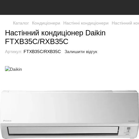
Каталог
Кондиціонери
Настінні кондиціонери
Настінний к
Настінний кондиціонер Daikin
FTXB35C/RXB35C
Артикул:
FTXB35C/RXB35C
Залишити відгук