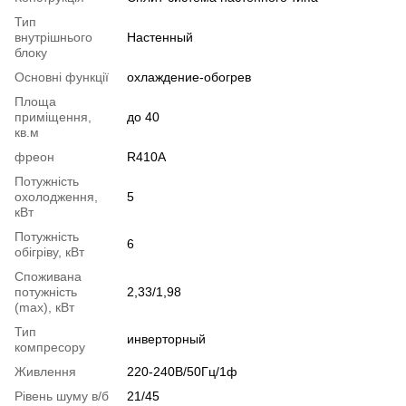
Тип
внутрішнього
Настенный
блоку
Основні функції
охлаждение-обогрев
Площа
приміщення,
до 40
кв.м
фреон
R410A
Потужність
охолодження,
5
кВт
Потужність
6
обігріву, кВт
Споживана
потужність
2,33/1,98
(max), кВт
Тип
инверторный
компресору
Живлення
220-240В/50Гц/1ф
Рівень шуму в/б
21/45