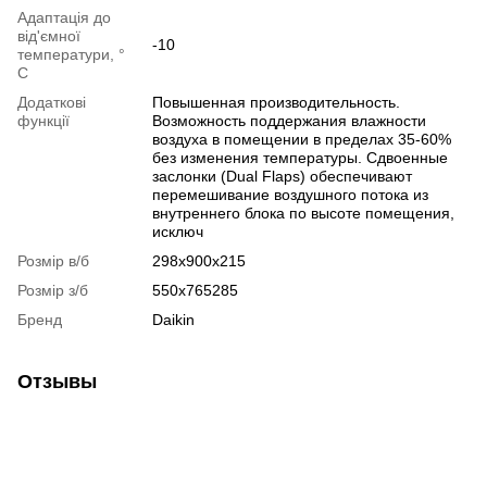
Адаптація до
від'ємної
-10
температури, °
C
Додаткові
Повышенная производительность.
функції
Возможность поддержания влажности
воздуха в помещении в пределах 35-60%
без изменения температуры. Сдвоенные
заслонки (Dual Flaps) обеспечивают
перемешивание воздушного потока из
внутреннего блока по высоте помещения,
исключ
Розмір в/б
298x900x215
Розмір з/б
550x765285
Бренд
Daikin
Отзывы