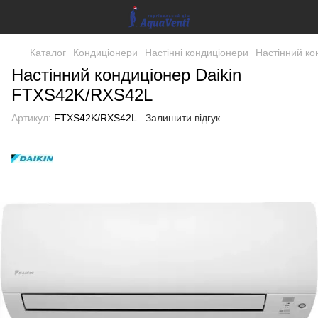
Каталог
Кондиціонери
Настінні кондиціонери
Настінний ко
Настінний кондиціонер Daikin
FTXS42K/RXS42L
Артикул:
FTXS42K/RXS42L
Залишити відгук