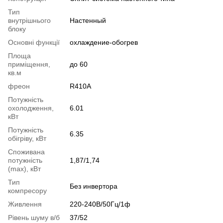
Тип
внутрішнього
Настенный
блоку
Основні функції
охлаждение-обогрев
Площа
приміщення,
до 60
кв.м
фреон
R410A
Потужність
охолодження,
6.01
кВт
Потужність
6.35
обігріву, кВт
Споживана
потужність
1,87/1,74
(max), кВт
Тип
Без инвертора
компресору
Живлення
220-240В/50Гц/1ф
Рівень шуму в/б
37/52