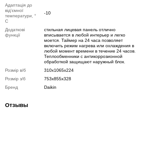
Адаптація до
від'ємної
-10
температури, °
C
Додаткові
стильная лицевая панель отлично
функції
вписывается в любой интерьер и легко
моется. Таймер на 24 часа позволяет
включить режим нагрева или охлаждения в
любой момент времени в течение 24 часов.
Теплообменники с антикоррозионной
обработкой защищают наружный блок.
Розмір в/б
310х1065х224
Розмір з/б
753х855х328
Бренд
Daikin
Отзывы