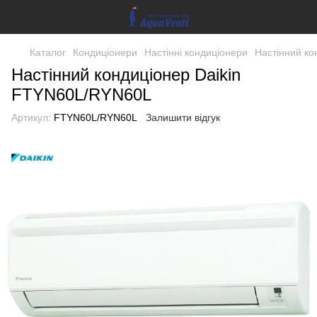
Каталог
Кондиціонери
Настінні кондиціонери
Настінний к
Настінний кондиціонер Daikin
FTYN60L/RYN60L
Артикул:
FTYN60L/RYN60L
Залишити відгук