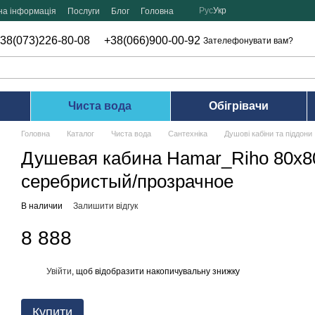
Рус
Укр
на інформація
Послуги
Блог
Головна
38(073)226-80-08
+38(066)900-00-92
Зателефонувати вам?
Чиста вода
Обігрівачи
Головна
Каталог
Чиста вода
Сантехніка
Душові кабіни та піддони
Душевая кабина Hamar_Riho 80х80
серебристый/прозрачное
В наличии
Залишити відгук
8 888
Увійти
, щоб відобразити накопичувальну знижку
%
Купити