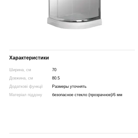
Характеристики
Ширина, см
70
Довжина, см
80.5
Додаткові функції
Размеры уточнять
Матеріал піддону
безопасное стекло (прозрачное)/6 мм