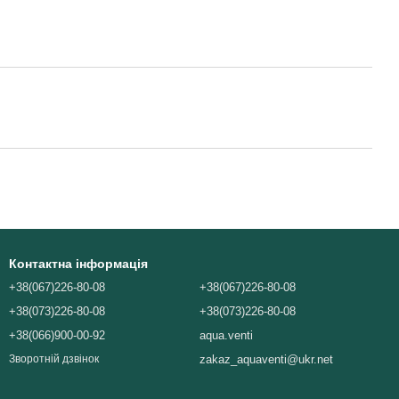
Контактна інформація
+38(067)226-80-08
+38(067)226-80-08
+38(073)226-80-08
+38(073)226-80-08
+38(066)900-00-92
aqua.venti
zakaz_aquaventi@ukr.net
Зворотній дзвінок