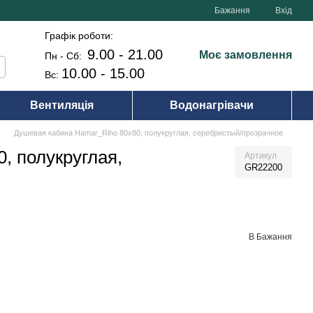
Бажання
Вхід
Графік роботи:
9.00 - 21.00
Моє замовлення
Пн - Сб:
10.00 - 15.00
Вс:
Вентиляція
Водонагрівачи
Душевая кабина Hamar_Riho 80х80, полукруглая, серебристый/прозрачное
, полукруглая,
Артикул
GR22200
В Бажання