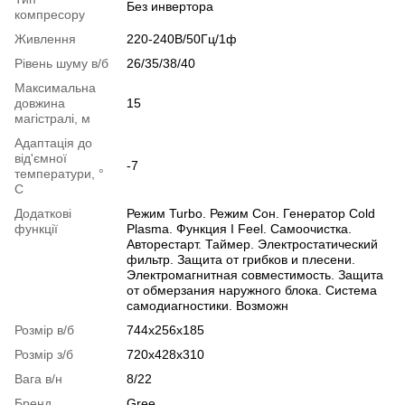
Без инвертора
компресору
Живлення
220-240В/50Гц/1ф
Рівень шуму в/б
26/35/38/40
Максимальна
довжина
15
магістралі, м
Адаптація до
від'ємної
-7
температури, °
C
Додаткові
Режим Turbo. Режим Сон. Генератор Cold
функції
Plasma. Функция I Feel. Самоочистка.
Авторестарт. Таймер. Электростатический
фильтр. Защита от грибков и плесени.
Электромагнитная совместимость. Защита
от обмерзания наружного блока. Система
самодиагностики. Возможн
Розмір в/б
744x256x185
Розмір з/б
720x428x310
Вага в/н
8/22
Бренд
Gree