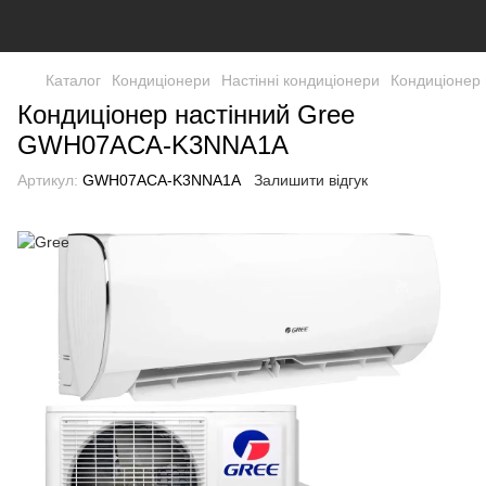
Каталог
Кондиціонери
Настінні кондиціонери
Кондиціонер
Кондиціонер настінний Gree
GWH07ACA-K3NNA1A
Артикул:
GWH07ACA-K3NNA1A
Залишити відгук