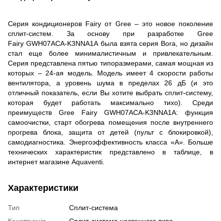
Серия кондиционеров Fairy от Gree – это новое поколение
сплит-систем. За основу при разработке Gree
Fairy GWH07ACA-K3NNA1A
была взята серия Bora, но дизайн
стал еще более минималистичным и привлекательным.
Серия представлена пятью типоразмерами, самая мощная из
которых – 24-ая модель. Модель имеет 4 скорости работы
вентилятора, а уровень шума в пределах 26 дБ (и это
отличный показатель, если Вы хотите выбрать сплит-систему,
которая будет работать максимально тихо). Среди
преимуществ Gree Fairy GWH07ACA-K3NNA1A: функция
самоочистки, старт обогрева помещения после внутреннего
прогрева блока, защита от детей (пульт с блокировкой),
самодиагностика. Энергоэффективность класса «А». Больше
технических характеристик представлено в таблице, в
интернет магазине Aquaventi.
Характеристики
Тип
Сплит-система
Конструкція
Cплит-система настенного типа