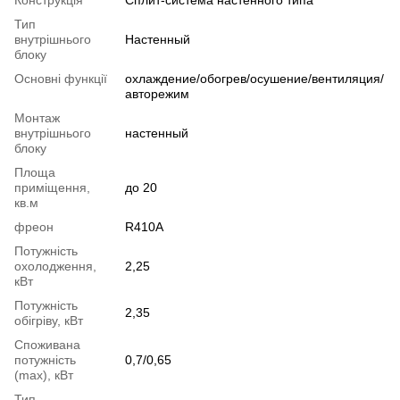
Тип
внутрішнього
Настенный
блоку
Основні функції
охлаждение/обогрев/осушение/вентиляция/
авторежим
Монтаж
внутрішнього
настенный
блоку
Площа
приміщення,
до 20
кв.м
фреон
R410A
Потужність
охолодження,
2,25
кВт
Потужність
2,35
обігріву, кВт
Споживана
потужність
0,7/0,65
(max), кВт
Тип