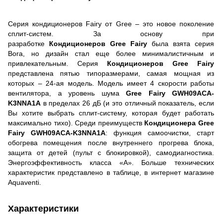
Серия кондиционеров Fairy от Gree – это новое поколение
сплит-систем. За основу при
разработке
Кондиционеров
Gree Fairy
была взята серия
Bora, но дизайн стал еще более минималистичным и
привлекательным. Серия
Кондиционеров
Gree Fairy
представлена пятью типоразмерами, самая мощная из
которых – 24-ая модель. Модель имеет 4 скорости работы
вентилятора, а уровень шума
Gree Fairy
GWH09ACA-
K3NNA1A
в пределах 26 дБ (и это отличный показатель, если
Вы хотите выбрать сплит-систему, которая будет работать
максимально тихо). Среди преимуществ
Кондиционера
Gree
Fairy
GWH09ACA-K3NNA1A
: функция самоочистки, старт
обогрева помещения после внутреннего прогрева блока,
защита от детей (пульт с блокировкой), самодиагностика.
Энергоэффективность класса «А». Больше технических
характеристик представлено в таблице, в интернет магазине
Aquaventi.
Характеристики