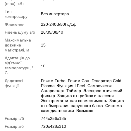
(max), кВт
Тип
Без инвертора
компресору
Живлення
220-240В/50Гц/1ф
Рівень шуму в/б
26/35/38/40
Максимальна
довжина
15
магістралі, м
Адаптація до
від'ємної
-7
температури, °
C
Додаткові
Режим Turbo. Режим Сон. Генератор Cold
функції
Plasma. Функция I Feel. Самоочистка.
Авторестарт. Таймер. Электростатический
фильтр. Защита от грибков и плесени.
Электромагнитная совместимость. Защита
от обмерзания наружного блока. Система
самодиагностики. Возможн
Розмір в/б
744x256x185
Розмір з/б
720x428x310