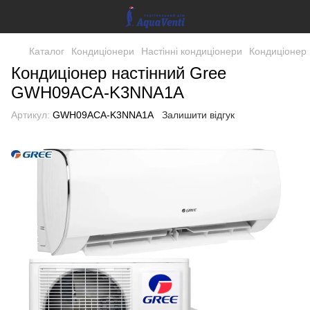
Каталог
Кондиціонери
Настінні кондиціонери
Кондиціонер
Кондиціонер настінний Gree
GWH09ACA-K3NNA1A
Артикул:
GWH09ACA-K3NNA1A
Залишити відгук