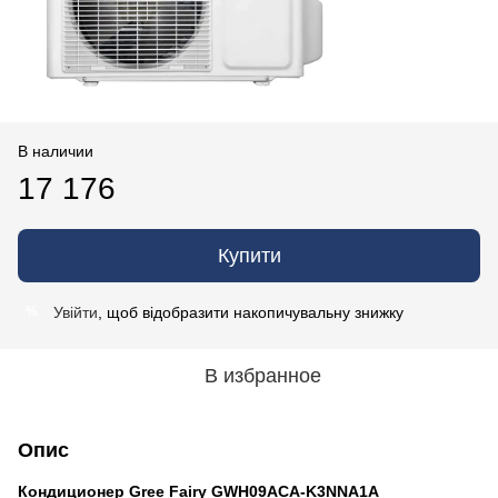
В наличии
17 176
Купити
Увійти
, щоб відобразити накопичувальну знижку
%
В избранное
Опис
Кондиционер
Gree Fairy
GWH09ACA-K3NNA1A