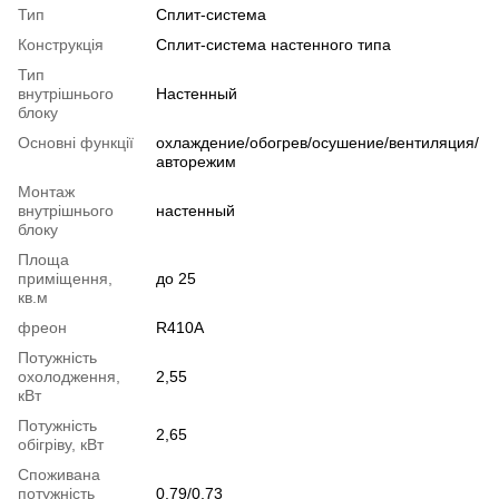
Тип
Сплит-система
Конструкція
Cплит-система настенного типа
Тип
внутрішнього
Настенный
блоку
Основні функції
охлаждение/обогрев/осушение/вентиляция/
авторежим
Монтаж
внутрішнього
настенный
блоку
Площа
приміщення,
до 25
кв.м
фреон
R410A
Потужність
охолодження,
2,55
кВт
Потужність
2,65
обігріву, кВт
Споживана
потужність
0,79/0,73