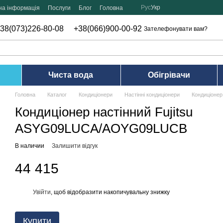
Рус
Укр
на інформація
Послуги
Блог
Головна
38(073)226-80-08
+38(066)900-00-92
Зателефонувати вам?
Чиста вода
Обігрівачи
Головна
Каталог
Кондиціонери
Настінні кондиціонери
Кондиціоне
Кондиціонер настінний Fujitsu
ASYG09LUCA/AOYG09LUCB
В наличии
Залишити відгук
44 415
Увійти
, щоб відобразити накопичувальну знижку
%
Купити