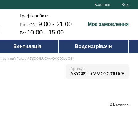
Бажання
Вхід
Графік роботи:
9.00 - 21.00
Моє замовлення
Пн - Сб:
10.00 - 15.00
Вс:
Вентиляція
Водонагрівачи
р настінний Fujitsu ASYG09LUCA/AOYG09LUCB
Артикул
ASYG09LUCA/AOYG09LUCB
В Бажання