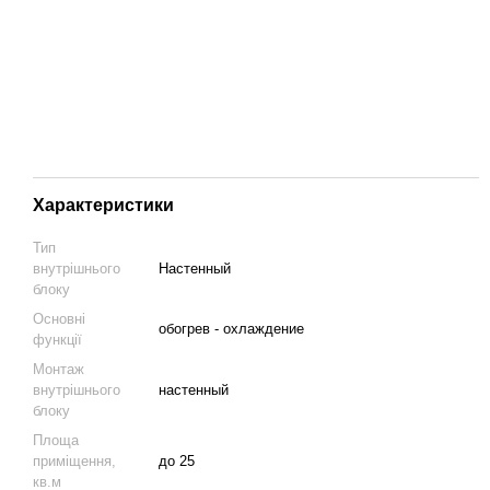
Характеристики
Тип
внутрішнього
Настенный
блоку
Основні
обогрев - охлаждение
функції
Монтаж
внутрішнього
настенный
блоку
Площа
приміщення,
до 25
кв.м