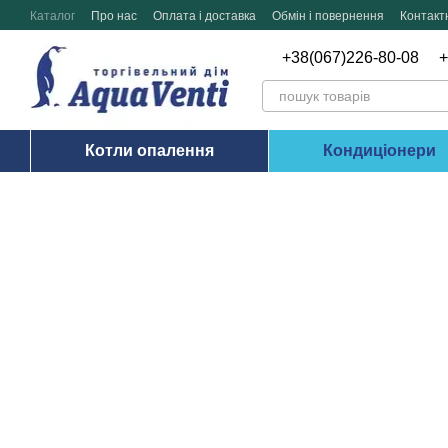
Перейти до основного контенту
Каталог
Про нас
Оплата і доставка
Обмін і повернення
Контакт
+38(067)226-80-08
+
Котли опалення
Кондиціонери