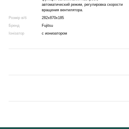
автоматический режим, регулировка скорости
вращения вентилятора.
Розмір в/б
282х870х185
Бренд
Fujitsu
Іонізатор
с ионизатором