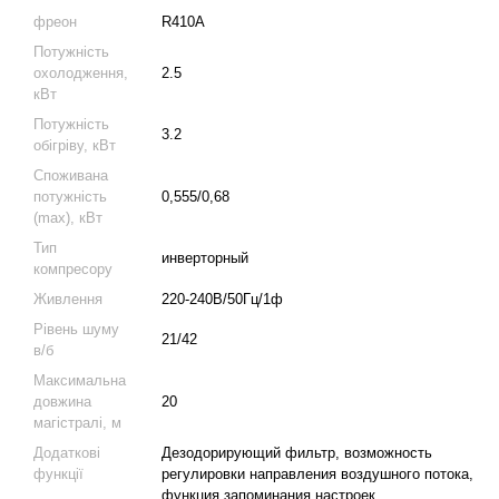
фреон
R410A
Потужність
охолодження,
2.5
кВт
Потужність
3.2
обігріву, кВт
Споживана
потужність
0,555/0,68
(max), кВт
Тип
инверторный
компресору
Живлення
220-240В/50Гц/1ф
Рівень шуму
21/42
в/б
Максимальна
довжина
20
магістралі, м
Додаткові
Дезодорирующий фильтр, возможность
функції
регулировки направления воздушного потока,
функция запоминания настроек,