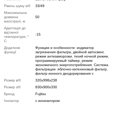
Рівень шуму в/б
33/49
Максимальна
довжина
50
магістралі, м
Адаптація до
від'ємної
-15
температури, °
C
Додаткові
Функции и особенности: индикатор
функції
загрязнения фильтра, двойной автосвинг,
режим антизаморозки, тихий ночной режим,
программируемый таймер, режим
экономичного энергопотребления. Система
фильтрации: яблочно-катехиновый фильтр,
фильтр ионного деодорирования с
Розмір в/б
320x998x238
Розмір з/б
830x900x330
Бренд
Fujitsu
Іонізатор
с ионизатором