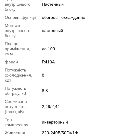
внутрішнього
Настенный
блоку
Основні функції
обогрев - охлаждение
Монтаж
внутрішнього
настенный
блоку
Площа
приміщення,
до 100
кв.м
фреон
R410A
Потужність
охолодження,
8
кВт
Потужність
8.8
обігріву, кВт
Споживана
потужність
2,49/2,44
(max), кВт
Тип
инверторный
компресору
Живлення
220-240В/50Гц/1ф