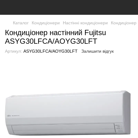
Каталог
Кондиціонери
Настінні кондиціонери
Кондиціонер
Кондиціонер настінний Fujitsu
ASYG30LFCA/AOYG30LFT
Артикул:
ASYG30LFCA/AOYG30LFT
Залишити відгук