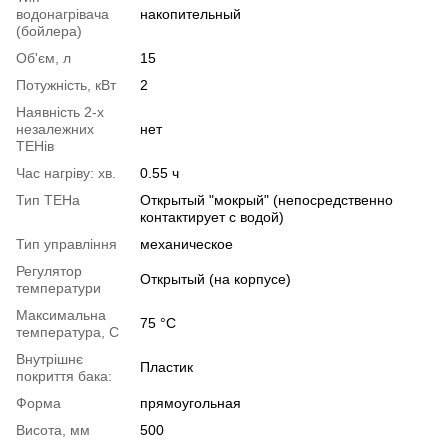
водонагрівача
накопительный
(бойлера)
Об'єм, л
15
Потужність, кВт
2
Наявність 2-х
незалежних
нет
ТЕНів
Час нагріву: хв.
0.55 ч
Тип ТЕНа
Открытый "мокрый" (непосредственно
контактирует с водой)
Тип управління
механическое
Регулятор
Открытый (на корпусе)
температури
Максимальна
75 °С
температура, С
Внутрішнє
Пластик
покриття бака:
Форма
прямоугольная
Висота, мм
500