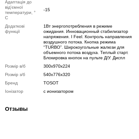
Адаптація до
від'ємної
-15
температури, °
C
Додаткові
1Вт энергопотребления в режиме
функції
ожидания. Инновационный стабилизатор
напряжения. I Feel. Контроль направления
воздушного потока. Кнопка режима
“TURBO”. Широкоугольные жалюзи для
объемного потока воздуха. Теплый старт.
Блокировка кнопок на пульте Д/У. Диспл
Розмір в/б
300x970x224
Розмір з/б
540x776x320
Бренд
TOSOT
Іонізатор
с ионизатором
Отзывы