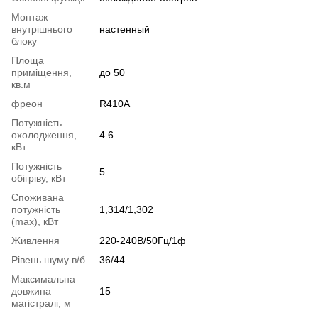
Монтаж
внутрішнього
настенный
блоку
Площа
приміщення,
до 50
кв.м
фреон
R410A
Потужність
охолодження,
4.6
кВт
Потужність
5
обігріву, кВт
Споживана
потужність
1,314/1,302
(max), кВт
Живлення
220-240В/50Гц/1ф
Рівень шуму в/б
36/44
Максимальна
довжина
15
магістралі, м