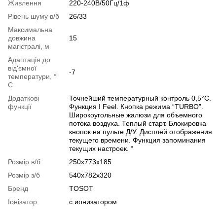
Живлення
220-240В/50Гц/1ф
Рівень шуму в/б
26/33
Максимальна
довжина
15
магістралі, м
Адаптація до
від'ємної
-7
температури, °
C
Додаткові
Точнейший температурный контроль 0,5°С.
функції
Функция I Feel. Кнопка режима “TURBO”.
Широкоугольные жалюзи для объемного
потока воздуха. Теплый старт. Блокировка
кнопок на пульте Д/У. Дисплей отображения
текущего времени. Функция запоминания
текущих настроек. “
Розмір в/б
250x773x185
Розмір з/б
540x782x320
Бренд
TOSOT
Іонізатор
с ионизатором