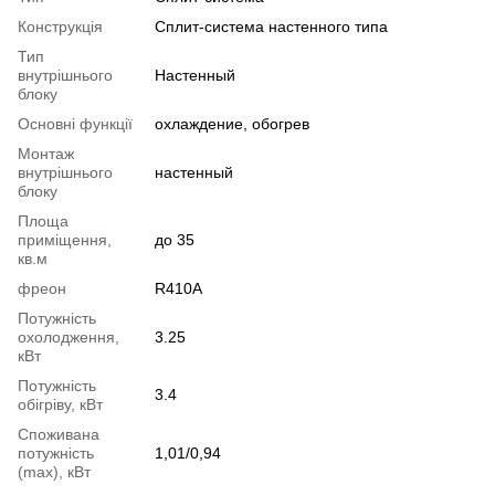
Конструкція
Cплит-система настенного типа
Тип
внутрішнього
Настенный
блоку
Основні функції
охлаждение, обогрев
Монтаж
внутрішнього
настенный
блоку
Площа
приміщення,
до 35
кв.м
фреон
R410A
Потужність
охолодження,
3.25
кВт
Потужність
3.4
обігріву, кВт
Споживана
потужність
1,01/0,94
(max), кВт