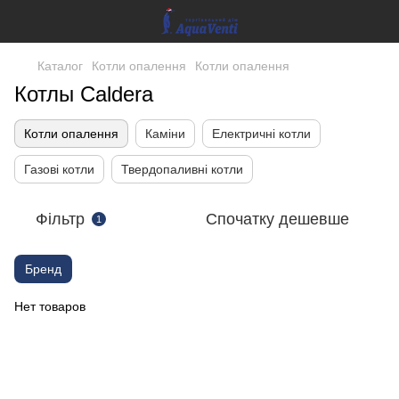
Каталог
Котли опалення
Котли опалення
Котлы Caldera
Котли опалення
Каміни
Електричні котли
Газові котли
Твердопаливні котли
Фільтр
Спочатку дешевше
1
Бренд
Нет товаров