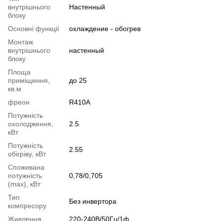
внутрішнього
Настенный
блоку
Основні функції
охлаждение - обогрев
Монтаж
внутрішнього
настенный
блоку
Площа
приміщення,
до 25
кв.м
фреон
R410A
Потужність
охолодження,
2.5
кВт
Потужність
2.55
обігріву, кВт
Споживана
потужність
0,78/0,705
(max), кВт
Тип
Без инвертора
компресору
Живлення
220-240В/50Гц/1ф