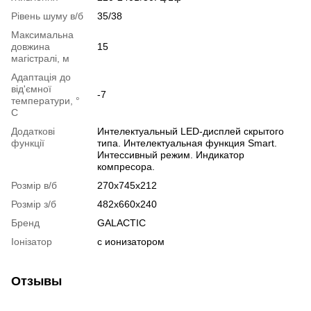
Рівень шуму в/б
35/38
Максимальна
довжина
15
магістралі, м
Адаптація до
від'ємної
-7
температури, °
C
Додаткові
Интелектуальный LED-дисплей скрытого
функції
типа. Интелектуальная функция Smart.
Интессивный режим. Индикатор
компресора.
Розмір в/б
270x745x212
Розмір з/б
482x660x240
Бренд
GALACTIC
Іонізатор
с ионизатором
Отзывы