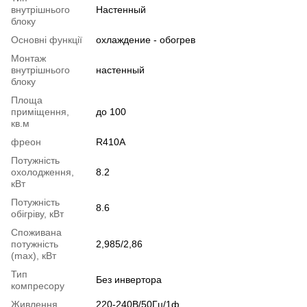
внутрішнього
Настенный
блоку
Основні функції
охлаждение - обогрев
Монтаж
внутрішнього
настенный
блоку
Площа
приміщення,
до 100
кв.м
фреон
R410A
Потужність
охолодження,
8.2
кВт
Потужність
8.6
обігріву, кВт
Споживана
потужність
2,985/2,86
(max), кВт
Тип
Без инвертора
компресору
Живлення
220-240В/50Гц/1ф