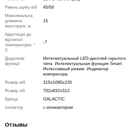
Рівень шуму в/б
45/50
Максимальна
довжина
15
магістралі, м
Адаптація до
від'ємної
-7
температури, °
C
Додаткові
Интелектуальный LED-дисплей скрытого
функції
типа. Интелектуальная функция Smart.
Интессивный режим. Индикатор
компресора.
Розмір в/б
315x1085x235
Розмір з/б
702x832x312
Бренд
GALACTIC
Іонізатор
с ионизатором
Отзывы