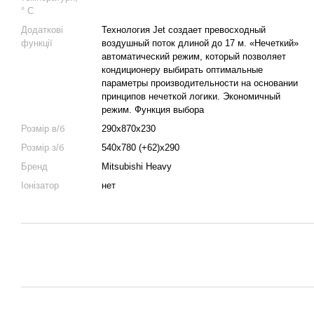
° C
Додаткові
Технология Jet создает превосходный
функції
воздушный поток длиной до 17 м. «Нечеткий»
автоматический режим, который позволяет
кондиционеру выбирать оптимальные
параметры производительности на основании
принципов нечеткой логики. Экономичный
режим. Функция выбора
Розмір в/б
290x870x230
Розмір з/б
540x780 (+62)x290
Бренд
Mitsubishi Heavy
Іонізатор
нет