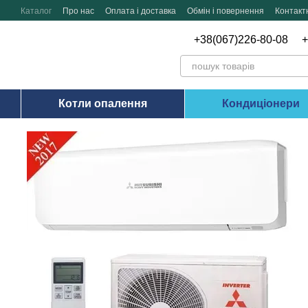
Перейти до основного контенту
Каталог
Про нас
Оплата і доставка
Обмін і повернення
Контакт
+38(067)226-80-08
+
Котли опалення
Кондиціонери