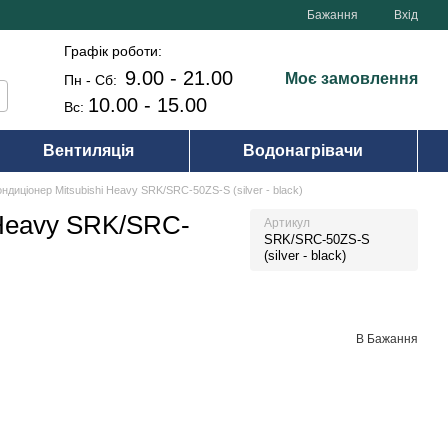
Бажання
Вхід
Графік роботи:
9.00 - 21.00
Моє замовлення
Пн - Сб:
10.00 - 15.00
Вс:
Вентиляція
Водонагрівачи
ндиціонер Mitsubishi Heavy SRK/SRC-50ZS-S (silver - black)
 Heavy SRK/SRC-
Артикул
SRK/SRC-50ZS-S
(silver - black)
В Бажання