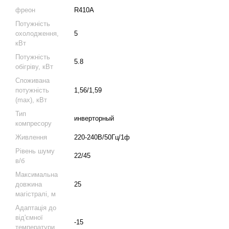
фреон
R410A
Потужність
охолодження,
5
кВт
Потужність
5.8
обігріву, кВт
Споживана
потужність
1,56/1,59
(max), кВт
Тип
инверторный
компресору
Живлення
220-240В/50Гц/1ф
Рівень шуму
22/45
в/б
Максимальна
довжина
25
магістралі, м
Адаптація до
від'ємної
-15
температури,