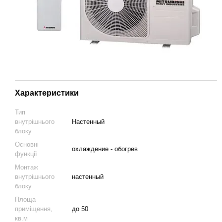
Характеристики
Тип
внутрішнього
Настенный
блоку
Основні
охлаждение - обогрев
функції
Монтаж
внутрішнього
настенный
блоку
Площа
приміщення,
до 50
кв.м