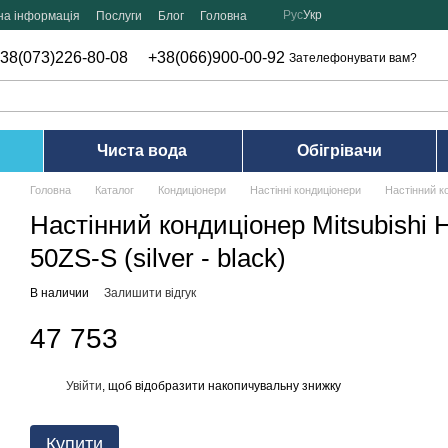
Рус
Укр
на інформація
Послуги
Блог
Головна
38(073)226-80-08
+38(066)900-00-92
Зателефонувати вам?
Чиста вода
Обігрівачи
Головна
Каталог
Кондиціонери
Настінні кондиціонери
Настінний ко
Настінний кондиціонер Mitsubishi
50ZS-S (silver - black)
В наличии
Залишити відгук
47 753
Увійти
, щоб відобразити накопичувальну знижку
%
Купити