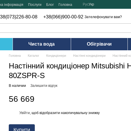
Рус
Укр
на інформація
Послуги
Блог
Головна
38(073)226-80-08
+38(066)900-00-92
Зателефонувати вам?
Чиста вода
Обігрівачи
Головна
Каталог
Кондиціонери
Настінні кондиціонери
Настінний к
Настінний кондиціонер Mitsubishi
80ZSPR-S
В наличии
Залишити відгук
56 669
Увійти
, щоб відобразити накопичувальну знижку
%
Купити