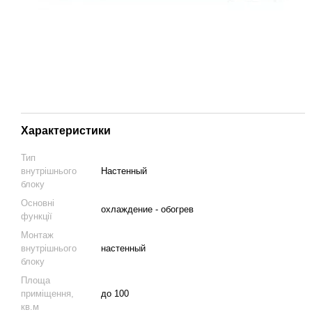
Характеристики
Тип
внутрішнього
Настенный
блоку
Основні
охлаждение - обогрев
функції
Монтаж
внутрішнього
настенный
блоку
Площа
приміщення,
до 100
кв.м