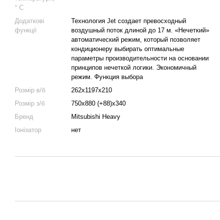
° C
Додаткові
Технология Jet создает превосходный
функції
воздушный поток длиной до 17 м. «Нечеткий»
автоматический режим, который позволяет
кондиционеру выбирать оптимальные
параметры производительности на основании
принципов нечеткой логики. Экономичный
режим. Функция выбора
Розмір в/б
262x1197x210
Розмір з/б
750x880 (+88)x340
Бренд
Mitsubishi Heavy
Іонізатор
нет