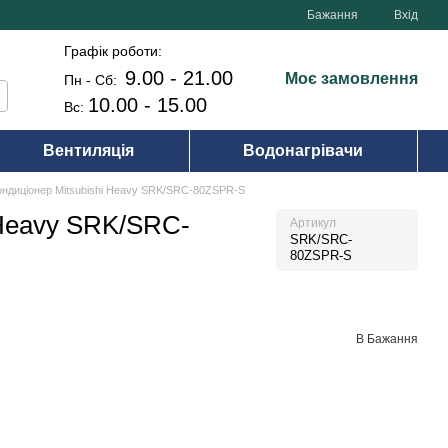
Бажання
Вхід
Графік роботи:
9.00 - 21.00
Моє замовлення
Пн - Сб:
10.00 - 15.00
Вс:
Вентиляція
Водонагрівачи
ондиціонер Mitsubishi Heavy SRK/SRC-80ZSPR-S
 Heavy SRK/SRC-
Артикул
SRK/SRC-
80ZSPR-S
В Бажання