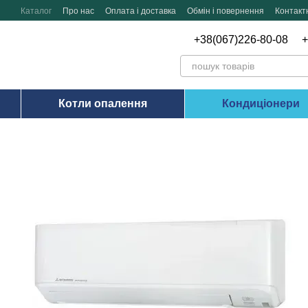
Перейти до основного контенту
Каталог
Про нас
Оплата і доставка
Обмін і повернення
Контакт
+38(067)226-80-08
+
Котли опалення
Кондиціонери