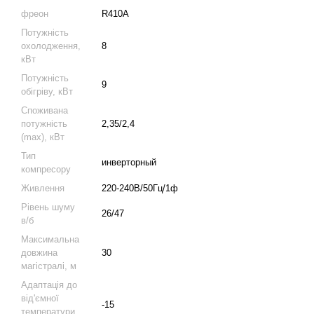
фреон
R410A
Потужність
охолодження,
8
кВт
Потужність
9
обігріву, кВт
Споживана
потужність
2,35/2,4
(max), кВт
Тип
инверторный
компресору
Живлення
220-240В/50Гц/1ф
Рівень шуму
26/47
в/б
Максимальна
довжина
30
магістралі, м
Адаптація до
від'ємної
-15
температури,