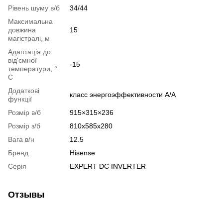
Рівень шуму в/б
34/44
Максимальна
довжина
15
магістралі, м
Адаптація до
від'ємної
-15
температури, °
C
Додаткові
класс энергоэффективности А/А
функції
Розмір в/б
915×315×236
Розмір з/б
810x585x280
Вага в/н
12.5
Бренд
Hisense
Серія
EXPERT DC INVERTER
Отзывы