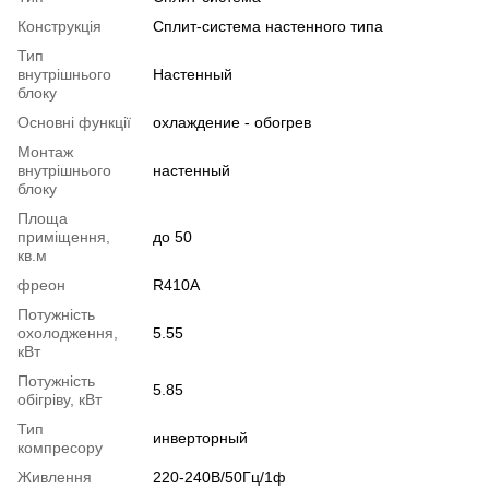
Конструкція
Cплит-система настенного типа
Тип
внутрішнього
Настенный
блоку
Основні функції
охлаждение - обогрев
Монтаж
внутрішнього
настенный
блоку
Площа
приміщення,
до 50
кв.м
фреон
R410A
Потужність
охолодження,
5.55
кВт
Потужність
5.85
обігріву, кВт
Тип
инверторный
компресору
Живлення
220-240В/50Гц/1ф