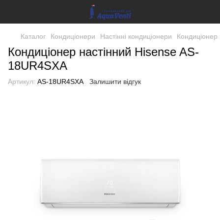
Каталог
Кондиціонери
Настінні кондиціонери
Кондиціонер
Кондиціонер настінний Hisense AS-
18UR4SXA
Артикул:
AS-18UR4SXA
Залишити відгук